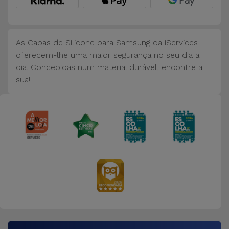
Bicicleta
Acessórios
de
As Capas de Silicone para Samsung da iServices
Computador
oferecem-lhe uma maior segurança no seu dia a
dia. Concebidas num material durável, encontre a
sua!
Acessórios
iPad e
Tablet
Kids
Ver
tudo