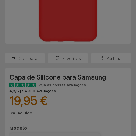
Apple Watch
Adaptadores
Samsung
Recondicionados
Capas e
Xiaomi
Samsung
Películas
Recondicionados
Huawei
Powerbanks
iMac
Recondicionados
Comparar
Favoritos
Partilhar
Oppo
Carregadores
Consolas
Capa de Silicone para Samsung
OnePlus
Auriculares
Recondicionadas
Veja as nossas avaliações
e Colunas
4,8/5 | 94 360 Avaliações
Google
19,95 €
Ver
Smartwatches
tudo
Dyson
IVA incluído
e Braceletes
TCL
Modelo
Correntes