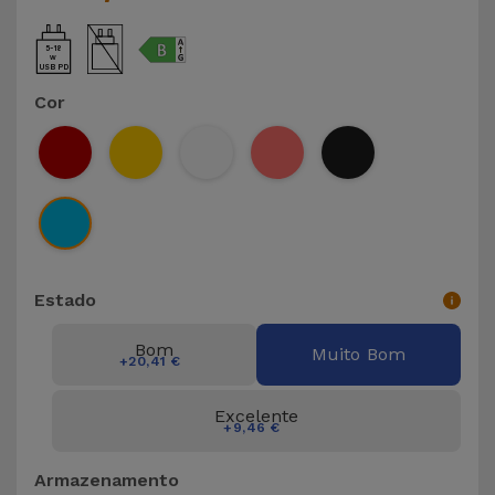
5-18
USB PD
Cor
Estado
Bom
Muito Bom
+20,41 €
Excelente
+9,46 €
Armazenamento