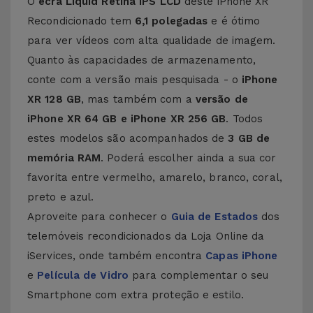
O
ecrã Liquid Retina IPS LCD
deste iPhone XR
Recondicionado tem
6,1 polegadas
e é ótimo
para ver vídeos com alta qualidade de imagem.
Quanto às capacidades de armazenamento,
conte com a versão mais pesquisada - o
iPhone
XR 128 GB
, mas também com a
versão de
iPhone XR 64 GB e iPhone XR 256 GB
. Todos
estes modelos são acompanhados de
3 GB de
memória RAM
. Poderá escolher ainda a sua cor
favorita entre vermelho, amarelo, branco, coral,
preto e azul.
Aproveite para conhecer o
Guia de Estados
dos
telemóveis recondicionados da Loja Online da
iServices, onde também encontra
Capas iPhone
e
Película de Vidro
para complementar o seu
Smartphone com extra proteção e estilo.