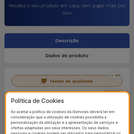
Receba o seu produto em casa, sem pagar mais por
isso
Descrição
Dados do produto
+ 40
Testes de qualidade
+ 100.000
Clientes satisfeitos
Política de Cookies
36 Meses
Ao aceitar a política de cookies da iServices deverá ter em
Garantia Duradoura
consideração que a utilização de cookies possibilita a
personalização da utilização e a apresentação de serviços e
24H
ofertas adaptadas aos seus interesses. Os seus dados
Entrega Grátis
pessoais e cookies podem ser utilizados para personalizar os