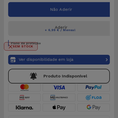
Não Aderir
Aderir
+ 6,99 € / Mensal
Plano de proteção
SEM STOCK
Ver disponibilidade em loja
Produto Indisponível