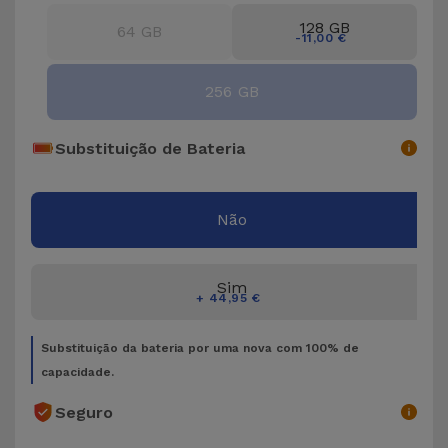
Bicicleta
128 GB
64 GB
-11,00 €
Acessórios
de
256 GB
Computador
Substituição de Bateria
Acessórios
iPad e
Tablet
Não
Kids
Sim
+ 44,95 €
Ver
tudo
Substituição da bateria por uma nova com 100% de
capacidade.
Seguro