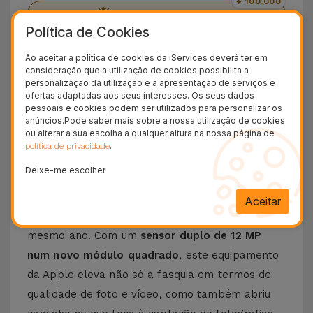
+ 100.000
Clientes satisfeitos
Política de Cookies
36 Meses
Garantia Duradoura
Ao aceitar a política de cookies da iServices deverá ter em
consideração que a utilização de cookies possibilita a
24H
personalização da utilização e a apresentação de serviços e
Entrega Grátis
ofertas adaptadas aos seus interesses. Os seus dados
pessoais e cookies podem ser utilizados para personalizar os
anúncios.Pode saber mais sobre a nossa utilização de cookies
Conheça o iPhone 11
ou alterar a sua escolha a qualquer altura na nossa página de
.
política de privacidade
Lançado em 2019, o
Apple 11
foi apresentado
Deixe-me escolher
com um design semelhante ao
iPhone XR
, um
equipamento que apresenta especificações
Aceitar
bastante semelhantes aos topo de gama do
mesmo ano. Com um
sensor duplo de 12 MP
num novo módulo quadrado
, este equipamento
da Apple eleva não só a fasquia em termos de
qualidade de foto e vídeo, como também abriu