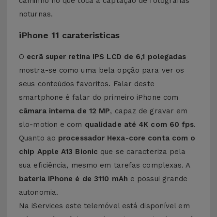
caminho no que toca à captação de fotografias
noturnas.
iPhone 11 carateristicas
O
ecrã super retina IPS LCD de 6,1 polegadas
mostra-se como uma bela opção para ver os
seus conteúdos favoritos. Falar deste
smartphone é falar do primeiro iPhone com
câmara interna de 12 MP
, capaz de gravar em
slo-motion e com
qualidade até 4K com 60 fps
.
Quanto ao
processador Hexa-core conta com o
chip Apple A13 Bionic
que se caracteriza pela
sua eficiência, mesmo em tarefas complexas. A
bateria iPhone é de 3110 mAh
e possui grande
autonomia.
Na iServices este telemóvel está disponível em