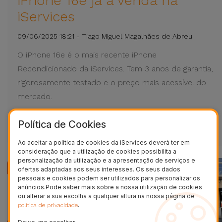
iPhone 16e já à venda na
iServices
09/06/2025 18:21 - Tiago Miguel Magalhães de Abreu
O iPhone 16e é o mais recente iPhone
Recondicionado da iServices. Tem 3 anos de garantia,
rigorosamente testado e o preço mais acessível do
mercado.
VER MAIS
Política de Cookies
Ao aceitar a política de cookies da iServices deverá ter em
consideração que a utilização de cookies possibilita a
personalização da utilização e a apresentação de serviços e
ofertas adaptadas aos seus interesses. Os seus dados
pessoais e cookies podem ser utilizados para personalizar os
anúncios.Pode saber mais sobre a nossa utilização de cookies
ou alterar a sua escolha a qualquer altura na nossa página de
.
política de privacidade