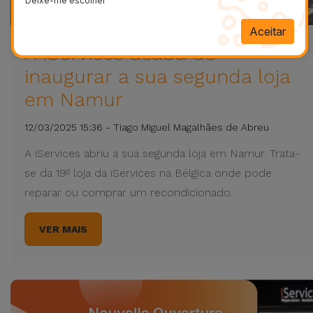
Deixe-me escolher
Aceitar
A iServices acaba de
inaugurar a sua segunda loja
em Namur
12/03/2025 15:36 - Tiago Miguel Magalhães de Abreu
A iServices abriu a sua segunda loja em Namur. Trata-
se da 19º loja da iServices na Bélgica onde pode
reparar ou comprar um recondicionado.
VER MAIS