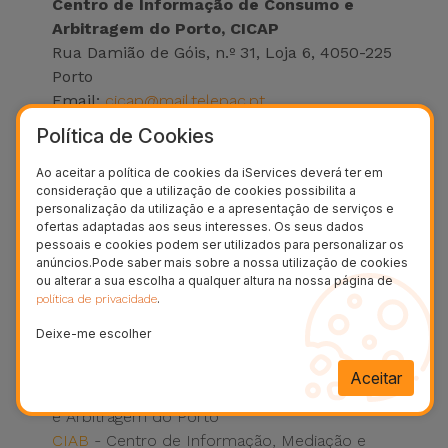
Centro de Informação de Consumo e
Arbitragem do Porto, CICAP
Rua Damião de Góis, n.º 31, Loja 6, 4050-225
Porto
Email:
cicap@mail.telepac.pt
Website:
www.cicap.pt
Política de Cookies
Entidades de Resolução Alternativa de
Ao aceitar a política de cookies da iServices deverá ter em
consideração que a utilização de cookies possibilita a
Litígios:
personalização da utilização e a apresentação de serviços e
CIMAAL
- Centro de Informação, Mediação e
ofertas adaptadas aos seus interesses. Os seus dados
pessoais e cookies podem ser utilizados para personalizar os
Arbitragem de Conflitos de Consumo do
anúncios.Pode saber mais sobre a nossa utilização de cookies
Algarve
ou alterar a sua escolha a qualquer altura na nossa página de
CACRC
- Centro de Arbitragem de Conflitos
.
política de privacidade
de Consumo da Região de Coimbra
Deixe-me escolher
CACCL
- Centro de Arbitragem de Conflitos
de Consumo de Lisboa
Aceitar
CICAP
- Centro de Informação de Consumo
e Arbitragem do Porto
CIAB
- Centro de Informação, Mediação e