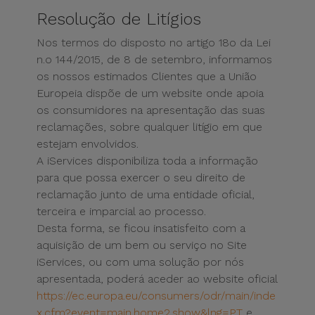
Resolução de Litígios
Nos termos do disposto no artigo 18o da Lei
n.o 144/2015, de 8 de setembro, informamos
os nossos estimados Clientes que a União
Europeia dispõe de um website onde apoia
os consumidores na apresentação das suas
reclamações, sobre qualquer litígio em que
estejam envolvidos.
A iServices disponibiliza toda a informação
para que possa exercer o seu direito de
reclamação junto de uma entidade oficial,
terceira e imparcial ao processo.
Desta forma, se ficou insatisfeito com a
aquisição de um bem ou serviço no Site
iServices, ou com uma solução por nós
apresentada, poderá aceder ao website oficial
https://ec.europa.eu/consumers/odr/main/inde
x.cfm?event=main.home2.show&lng=PT
e