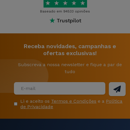
★
★
★
★
★
Baseado em 94533 opiniões
★
Trustpilot
Receba novidades, campanhas e
ofertas exclusivas!
Subscreva a nossa newsletter e fique a par de
tudo
Li e aceito os
Termos e Condições
e a
Política
de Privacidade