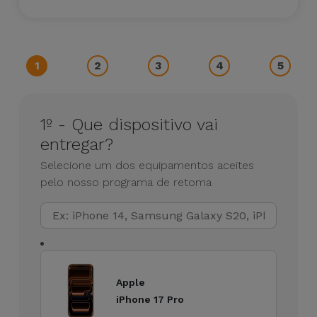
Apple Watch
Adaptadores
Samsung
Recondicionados
Capas e
Xiaomi
Samsung
1
2
3
4
5
Películas
Recondicionados
Huawei
Powerbanks
iMac
1º - Que dispositivo vai
Recondicionados
Oppo
entregar?
Carregadores
Selecione um dos equipamentos aceites
Consolas
OnePlus
pelo nosso programa de retoma
Auriculares
Recondicionadas
e Colunas
Google
Ver
Smartwatches
tudo
Dyson
e Braceletes
Apple
TCL
iPhone 17 Pro
Correntes