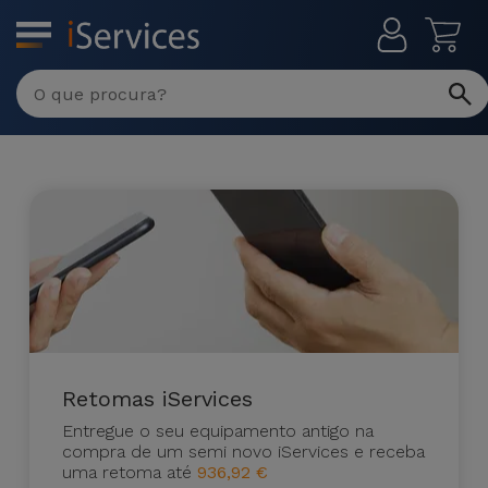
MENU
Reparações
Multimarca
Por
Recondicionados
Avaria
iPhones
Produtos
iPhone
Recondicionados
DJI
Lojas
iPad
MacBooks
Drones
Recondicionados
Macbook
Promoções
Retomas iServices
Novidades
/ iMac
iPads
Entregue o seu equipamento antigo na
Recondicionados
compra de um semi novo iServices e receba
Retomas
Cabos
Watch
uma retoma até
936,92 €