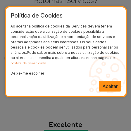
Retomas iServices?
Bicicleta
Política de Cookies
Acessórios
de
Ao aceitar a política de cookies da iServices deverá ter em
Computador
consideração que a utilização de cookies possibilita a
personalização da utilização e a apresentação de serviços e
ofertas adaptadas aos seus interesses. Os seus dados
Acessórios
pessoais e cookies podem ser utilizados para personalizar os
anúncios.Pode saber mais sobre a nossa utilização de cookies
iPad e
ou alterar a sua escolha a qualquer altura na nossa página de
Tablet
Avaliação
Retoma
.
política de privacidade
Apresente o seu equipamento
Escolha o 
Deixe-me escolher
numa loja iServices para que
e faremos,
Kids
seja avaliado.
retoma do 
Aceitar
Ver
tudo
Excelente