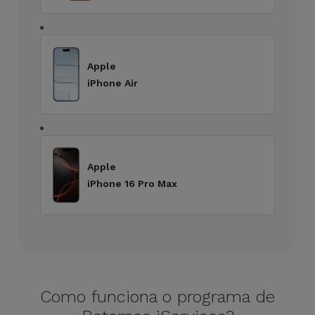
para
Outras
Telemóvel
Marcas
Gadgets
Apple
Ver
iPhone Air
tudo
Higiene
e Casa
Carteiras,
Apple
Bolsas e
iPhone 16 Pro Max
Malas
Localizadores
e Acessórios
Mobilidade,
Como funciona o programa de
Auto e