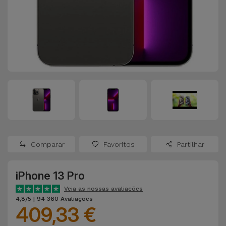
Apple Watch
Adaptadores
Samsung
Recondicionados
Capas e
Xiaomi
Samsung
Películas
Recondicionados
Huawei
Powerbanks
iMac
Recondicionados
Oppo
Carregadores
Consolas
OnePlus
Auriculares
Recondicionadas
Comparar
Favoritos
Partilhar
e Colunas
Google
Ver
iPhone 13 Pro
Smartwatches
tudo
Dyson
e Braceletes
Veja as nossas avaliações
4,8/5 | 94 360 Avaliações
409,33 €
TCL
Correntes