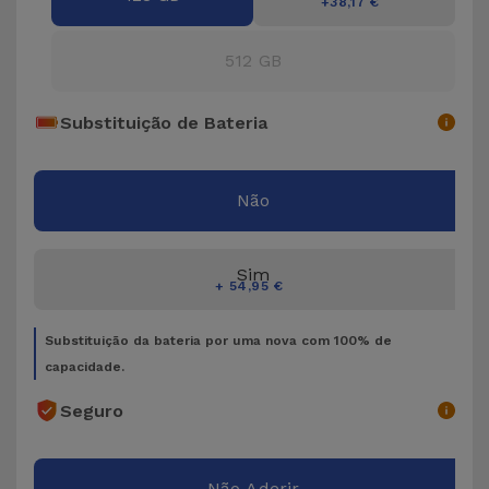
Bicicleta
+38,17 €
Acessórios
512 GB
de
Computador
Substituição de Bateria
Acessórios
iPad e
Não
Tablet
Sim
Kids
+ 54,95 €
Substituição da bateria por uma nova com 100% de
Ver
capacidade.
tudo
Seguro
Não Aderir