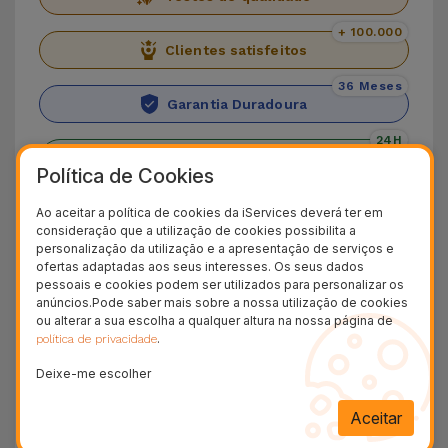
+ 100.000
Clientes satisfeitos
36 Meses
Garantia Duradoura
24H
Entrega Grátis
Política de Cookies
Conheça o iPhone 13 Pro
Ao aceitar a política de cookies da iServices deverá ter em
consideração que a utilização de cookies possibilita a
personalização da utilização e a apresentação de serviços e
Apresentamos o
iPhone 13 Pro
, um Smartphone
ofertas adaptadas aos seus interesses. Os seus dados
para quem desempenho de topo, funcionalidades
pessoais e cookies podem ser utilizados para personalizar os
anúncios.Pode saber mais sobre a nossa utilização de cookies
de última geração e um design de prender a
ou alterar a sua escolha a qualquer altura na nossa página de
atenção. O poderoso processador
A15 Bionic
.
política de privacidade
assegura velocidade elevada, mesmo quando
Deixe-me escolher
está a usar aplicações exigentes. Aqui a
Aceitar
eficiência é palavra de ordem. Desta forma,