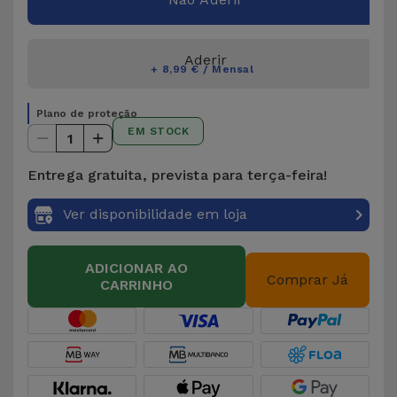
Aderir
+ 8,99 € / Mensal
Plano de proteção
EM STOCK
1
Entrega gratuita, prevista para terça-feira!
Ver disponibilidade em loja
ADICIONAR AO
Comprar Já
CARRINHO