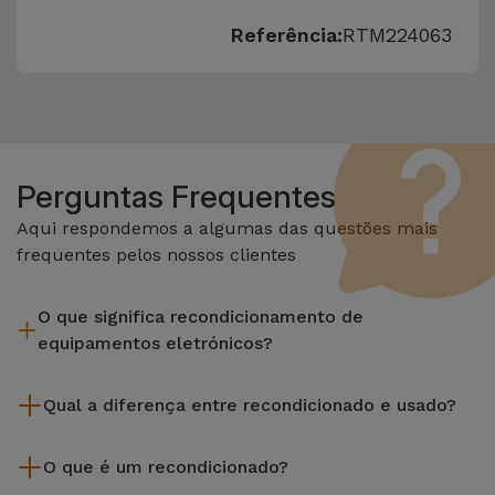
Referência:
RTM224063
Perguntas Frequentes
Aqui respondemos a algumas das questões mais
frequentes pelos nossos clientes
O que significa recondicionamento de
equipamentos eletrónicos?
Recondicionar envolve várias etapas como a inspeção,
Qual a diferença entre recondicionado e usado?
limpeza sem esquecer a reparação de algum componente
com defeito. Vale lembrar que todos os equipamentos
Os recondicionados iServices são cuidadosamente testados
recondicionados da Services passam por vários e rigorosos
O que é um recondicionado?
e preparados por técnicos especializados para assegurar o
testes de qualidade e desempenho antes de serem
seu perfeito funcionamento. Ao contrário de um produto