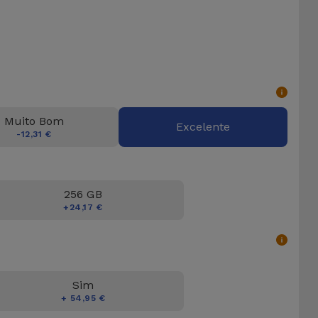
Muito Bom
Excelente
-12,31 €
256 GB
+24,17 €
Sim
+ 54,95 €