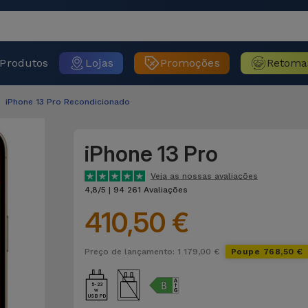
Produtos
Lojas
Promoções
Retoma
iPhone 13 Pro Recondicionado
iPhone 13 Pro
Veja as nossas avaliações
4,8/5 | 94 261 Avaliações
410,50 €
Preço de lançamento: 1 179,00 €
Poupe 768,50 €
5-23
USB PD