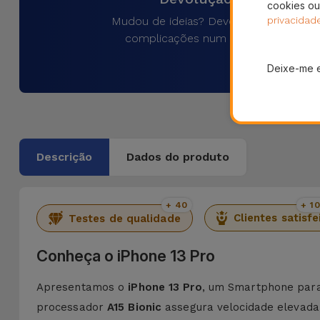
cookies ou
Mudou de ideias? Devolva o produto 
privacidad
complicações num prazo de 30 dias
Deixe-me 
Descrição
Dados do produto
+ 40
+ 1
Clientes satisfe
Testes de qualidade
Conheça o iPhone 13 Pro
Apresentamos o
iPhone 13 Pro
, um Smartphone para
processador
A15 Bionic
assegura velocidade elevada,