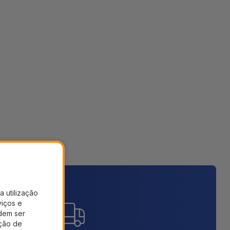
a utilização
viços e
dem ser
ação de