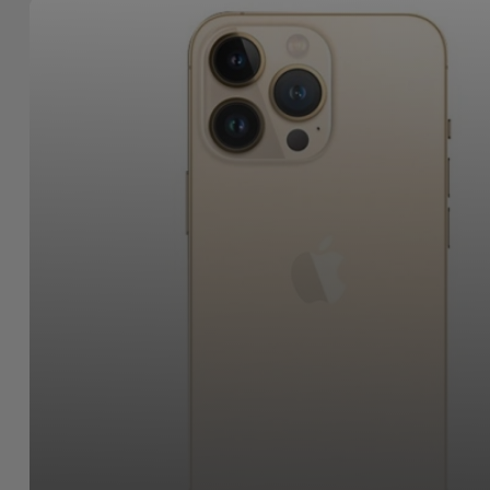
Bicicleta
Acessórios
de
Computador
Acessórios
iPad e
Tablet
Kids
Ver
tudo