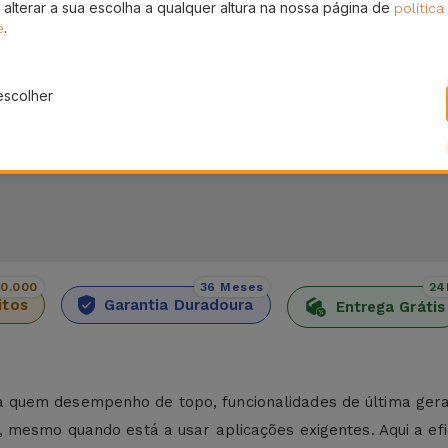
 alterar a sua escolha a qualquer altura na nossa página de
política
Pagamento SSL 100% Seguro
En
.
sem
e
.
Utilize o nosso checkout seguro e adquira os
Receb
produtos que precisa
escolher
00.000
36 Meses
24
itos
Garantia Duradoura
Entrega Grátis
 quem desempenho de topo, funcionalidades de última gera
 mesmo quando está a usar aplicações exigentes. Aqui a ef