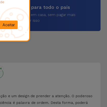
 de
vios rápidos para todo o país
a o seu produto em casa, sem pagar mais
por isso
Aceitar
H
ção e um design de prender a atenção. O poderoso
iciência é palavra de ordem. Desta forma, poderá