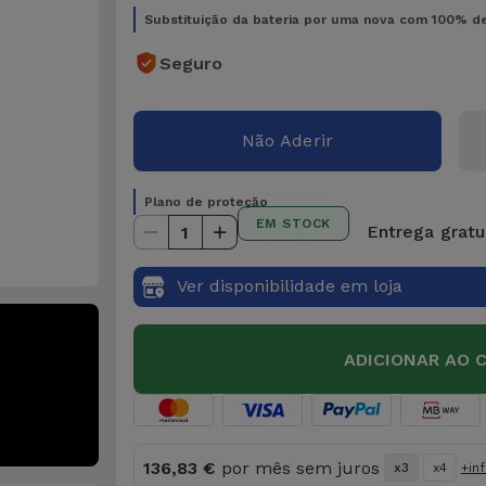
Substituição da bateria por uma nova com 100% d
Seguro
Não Aderir
Plano de proteção
EM STOCK
Entrega gratui
1
Ver disponibilidade em loja
ADICIONAR AO 
136,83 €
por mês sem juros
x3
x4
+in