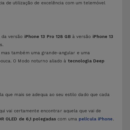
ia de utilização de excelência com um telemóvel
e da versão
iPhone 13 Pro 128 GB
à versão
iPhone 13
s.
lar, mas também uma grande-angular e uma
pouca. O Modo noturno aliado à
tecnologia Deep
la que mais se adequa ao seu estilo dado que cada
Aqui vai certamente encontrar aquela que vai de
DR OLED de 6,1 polegadas
com uma
película iPhone
.