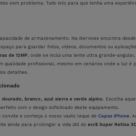
entes sem problema. Tudo isto para que tenha uma experiênc
 capacidade de armazenamento. Na iServices encontra desd
paço para guardar fotos, vídeos, documentos ou aplicaçõe
aras de 12MP
, onde se inclui uma lente ultra grande-angu
m qualidade profissional, mesmo em cenários onde a luz é 
dos detalhes.
cionado
 dourado, branco, azul sierra e verde alpino
. Escolha aque
erfeito com o design sofisticado deste equipamento.
 o convite e conheça o nosso vasto leque de
Capas iPhone
. 
te ainda para prolongar a vida útil do
ecrã Super Retina X