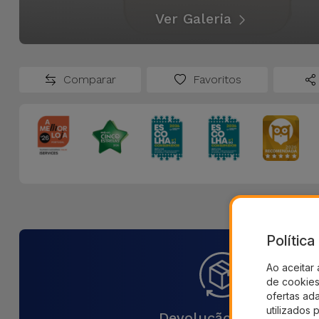
Ver Galeria
Comparar
Favoritos
Polític
Ao aceitar 
de cookies 
ofertas ad
utilizados 
Devolução 30 Dias