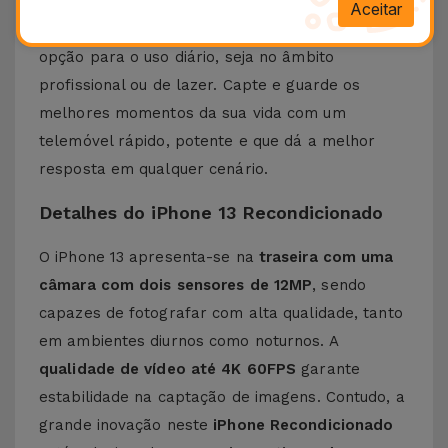
performance de topo, com rapidez e fluidez.
Aceitar
Como vê, o
iPhone 13
trata-se de uma excelente
opção para o uso diário, seja no âmbito
profissional ou de lazer. Capte e guarde os
melhores momentos da sua vida com um
telemóvel rápido, potente e que dá a melhor
resposta em qualquer cenário.
Detalhes do iPhone 13 Recondicionado
O iPhone 13 apresenta-se na
traseira com uma
câmara com dois sensores de 12MP
, sendo
capazes de fotografar com alta qualidade, tanto
em ambientes diurnos como noturnos. A
qualidade de vídeo até 4K 60FPS
garante
estabilidade na captação de imagens. Contudo, a
grande inovação neste
iPhone Recondicionado