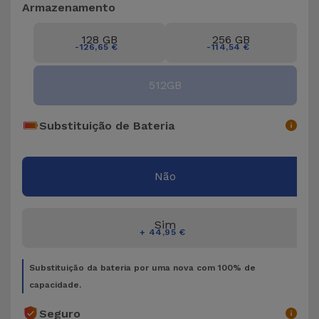
Bicicleta
Armazenamento
Acessórios
128 GB
256 GB
-126,65 €
-114,54 €
de
Computador
512GB
Acessórios
Substituição de Bateria
iPad e
Tablet
Não
Kids
Sim
Ver
+ 44,95 €
tudo
Substituição da bateria por uma nova com 100% de
capacidade.
Seguro