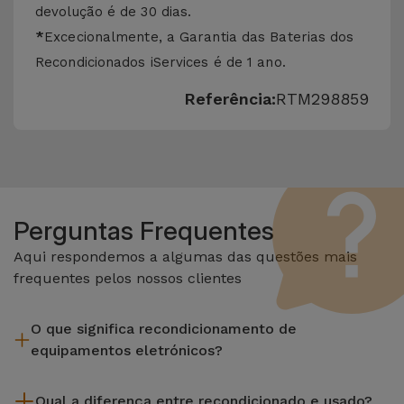
devolução é de 30 dias.
*
Excecionalmente, a Garantia das Baterias dos
Recondicionados iServices é de 1 ano.
Referência:
RTM298859
Perguntas Frequentes
Aqui respondemos a algumas das questões mais
frequentes pelos nossos clientes
O que significa recondicionamento de
equipamentos eletrónicos?
Recondicionar envolve várias etapas como a inspeção,
Qual a diferença entre recondicionado e usado?
limpeza sem esquecer a reparação de algum componente