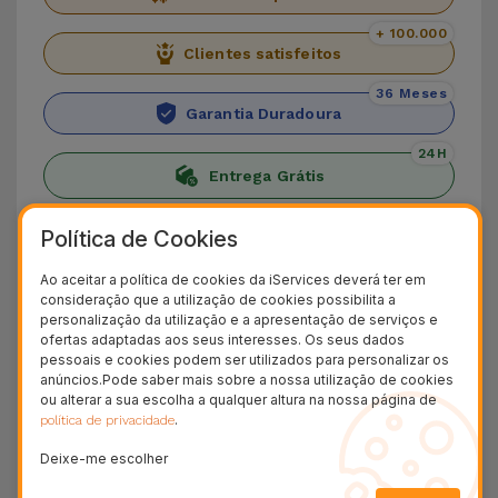
+ 100.000
Clientes satisfeitos
36 Meses
Garantia Duradoura
24H
Entrega Grátis
Conheça o iPhone 13
Política de Cookies
Ao aceitar a política de cookies da iServices deverá ter em
Lançado em 2021, o iPhone 13 representa a
consideração que a utilização de cookies possibilita a
continuação estética das linhas retas já encetada
personalização da utilização e a apresentação de serviços e
ofertas adaptadas aos seus interesses. Os seus dados
pelo antecessor
iPhone 12
. As duas diferenças
pessoais e cookies podem ser utilizados para personalizar os
mais notórias são o notch no
ecrã mais estreito
,
anúncios.Pode saber mais sobre a nossa utilização de cookies
ou alterar a sua escolha a qualquer altura na nossa página de
e o alinhamento dos sensores fotográficos
.
política de privacidade
traseiros na diagonal.
Deixe-me escolher
O
processador Apple A15 Bionic
permite uma