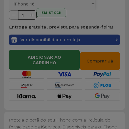
para
Outras
Telemóvel
EM STOCK
Marcas
1
Gadgets
Entrega gratuita, prevista para segunda-feira!
Ver
tudo
Ver disponibilidade em loja
Higiene
e Casa
ADICIONAR AO
Comprar Já
CARRINHO
Carteiras,
Bolsas e
Malas
Localizadores
e Acessórios
Mobilidade,
Proteja o ecrã do seu iPhone com a Película de
Auto e
Privacidade da iServices. Disponíveis para o iPhone