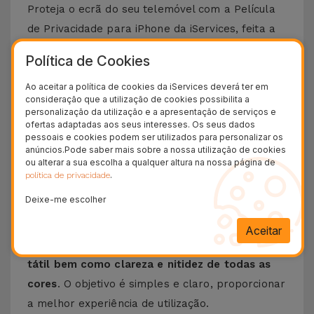
Proteja o ecrã do seu telemóvel com a
Película
de Privacidade para iPhone
da iServices, feita a
partir de vidro temperado, para que possa
Política de Cookies
desfrutar dos seus conteúdos preferidos. Uma
Ao aceitar a política de cookies da iServices deverá ter em
boa forma de evitar olhares indiscretos para o
consideração que a utilização de cookies possibilita a
seu equipamento. A película escurece o ecrã a
personalização da utilização e a apresentação de serviços e
ofertas adaptadas aos seus interesses. Os seus dados
partir de ângulos de visão laterais.
pessoais e cookies podem ser utilizados para personalizar os
Esta película de privacidade é
compatível com
anúncios.Pode saber mais sobre a nossa utilização de cookies
ou alterar a sua escolha a qualquer altura na nossa página de
vários modelos
, desde o
iPhone SE
passando
.
política de privacidade
pelo
iPhone 11
, 12 ou 13 sem esquecer os mais
Deixe-me escolher
recentes como o
iPhone 15
e
iPhone 16
. Para
além da proteção e privacidade, a película de
Aceitar
privacidade
mantém a sensibilidade do ecrã
tátil bem como clareza e nitidez de todas as
cores
. O objetivo é simples e claro, proporcionar
a melhor experiência de utilização.