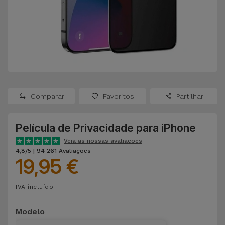
Apple Watch
Adaptadores
Samsung
Recondicionados
Capas e
Xiaomi
Samsung
Películas
Recondicionados
Huawei
Powerbanks
iMac
Recondicionados
Comparar
Favoritos
Partilhar
Oppo
Carregadores
Consolas
Película de Privacidade para iPhone
OnePlus
Auriculares
Recondicionadas
Veja as nossas avaliações
e Colunas
4,8/5 | 94 261 Avaliações
Google
19,95 €
Ver
Smartwatches
tudo
Dyson
IVA incluído
e Braceletes
TCL
Modelo
Correntes