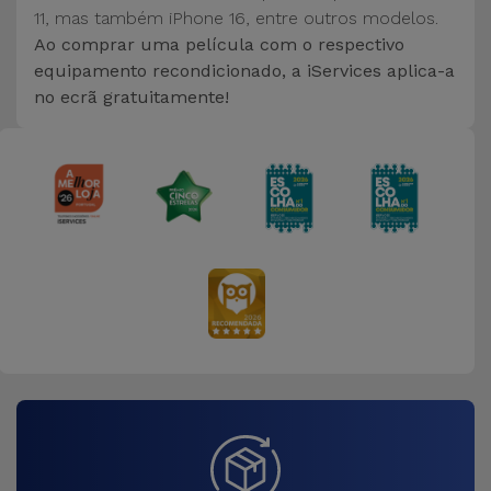
Bicicleta
11, mas também iPhone 16, entre outros modelos.
Ao comprar uma película com o respectivo
Acessórios
equipamento recondicionado, a iServices aplica-a
de
no ecrã gratuitamente!
Computador
Acessórios
iPad e
Tablet
Kids
Ver
tudo