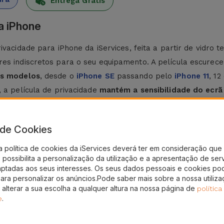
Entrega Grátis
a iPhone
rivacidade para iPhone
da iServices, feita a partir de vidro
s indiscretos para o seu equipamento. A película escurece o
os modelos
, desde o
iPhone SE
passando pelo
iPhone 11
, 1
, a película de privacidade
mantém a sensibilidade do ecrã 
elhor experiência de utilização.
iPhone?
a de Cookies
 Na iServices,
todas as nossas películas possuem um kit qu
a política de cookies da iServices deverá ter em consideração que 
possibilita a personalização da utilização e a apresentação de ser
almente limpo. Recomendamos o uso de um pano seco;
aptadas aos seus interesses. Os seus dados pessoais e cookies po
ndo alguma pressão do centro para as laterais com o objetivo
para personalizar os anúncios.Pode saber mais sobre a nossa utiliz
ade para iPhone da iServices?
 alterar a sua escolha a qualquer altura na nossa página de
política
.
e
partir de vidro temperado robusto e materiais adesivos qu