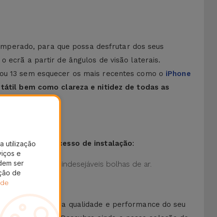
 temperado, para que possa desfrutar dos seus
 ecrã a partir de ângulos de visão laterais.
2 ou 13 sem esquecer os mais recentes como o
iPhone
tátil bem como clareza e nitidez de todas as
e facilita o processo de instalação
:
a utilização
viços e
dem ser
 de eliminar as indesejáveis bolhas de ar.
ação de
 de
e não comprometem a qualidade e performance do seu