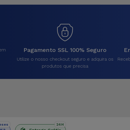
Pagamento SSL 100% Seguro
En
sem
.
Utilize o nosso checkout seguro e adquira os
Receb
produtos que precisa
eses
24H
ura