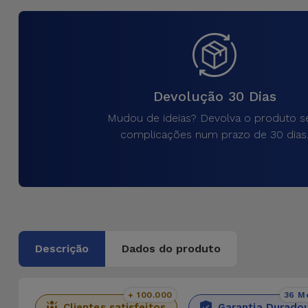
para
Outras
Telemóvel
Marcas
Gadgets
Ver
tudo
Devolução 30 Dias
Higiene
e Casa
Mudou de ideias? Devolva o produto 
complicações num prazo de 30 dias
Carteiras,
Bolsas e
Malas
Localizadores
e Acessórios
Descrição
Dados do produto
Mobilidade,
Auto e
+ 100.000
36 M
Clientes satisfeitos
Garantia Durado