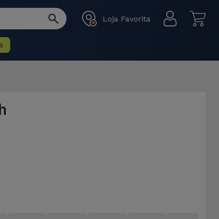
Loja Favorita
s
h