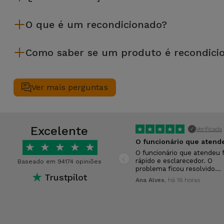
Os recondicionados iServices são cuidadosamente testados e
O que é um recondicionado?
equipamento recondicionado da iServices oferece uma maior f
desempenho.
Um produto Recondicionado trata-se de um equipamento que f
Como saber se um produto é recondici
de leasing ou de renovação de equipamentos empresariais. O
apresentar ligeiras ou nenhumas marcas de uso e por isso 
Um equipamento é Recondicionado quando apresenta um packagi
Antes de chegarem até si, todos os dispositivos Recondicion
Ver mais perguntas
40 parâmetros, nomeadamente no que respeita a todos os seu
Excelente
★
★
★
★
★
Verificada
✓
★
★
★
★
★
‹
O funcionário que atendeu f
rápido e esclarecedor. O
Baseado em 94174 opiniões
problema ficou resolvido…
★
Trustpilot
Ana Alves
, há 16 horas