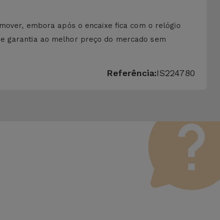
emover, embora após o encaixe fica com o relógio
 de garantia ao melhor preço do mercado sem
Referência:
IS224780
 Vale lembrar que todos os equipamentos recondicionados