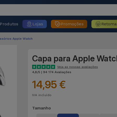
Produtos
Lojas
Promoções
Retoma
essórios Apple Watch
Capa para Apple Watc
Veja as nossas avaliações
4,8/5 | 94 174 Avaliações
14,95 €
IVA incluído
Tamanho