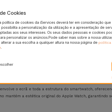
eses
24H
a de Cookies
ura
Entrega Grátis
a política de cookies da iServices deverá ter em consideração que 
Watch
possibilita a personalização da utilização e a apresentação de ser
aptadas aos seus interesses. Os seus dados pessoais e cookies po
para personalizar os anúncios.Pode saber mais sobre a nossa utiliz
seu Smartwatch Apple no dia a dia, com a Capa para Apple 
 alterar a sua escolha a qualquer altura na nossa página de
política
bertura em vidro temperado resistente.
.
e
m, mas também outros tamanhos como 40 mm, 38 mm, 42 m
escolher
le Watch de riscos, impactos, quedas e do desgaste diário 
a envolve o ecrã e toda a estrutura do smartwatch, oferec
ino mantém a estética original do Apple Watch, garantindo se