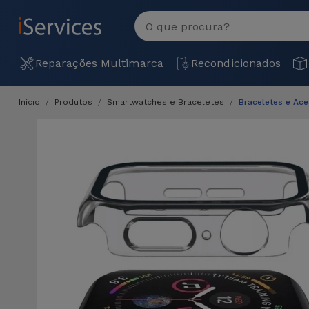
MENU
Ver
tudo
Reparações Multimarca
Recondicionados
Início
Produtos
Smartwatches e Braceletes
Braceletes e Ac