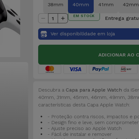
38mm
40mm
41mm
42mm
EM STOCK
Entrega gratu
1
Ver disponibilidade em loja
ADICIONAR AO 
Descubra a
Capa para Apple Watch
da iSe
40mm, 31mm, 45mm, 46mm, 49mm, 38m
características desta Capa Apple Watch:
- Proteção contra riscos, impactos e p
- Design fino e leve, sem comprometer
- Ajuste preciso ao Apple Watch
- Fácil de instalar e remover