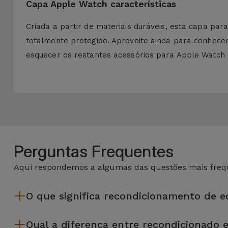
Capa Apple Watch características
Criada a partir de materiais duráveis, esta capa pa
totalmente protegido. Aproveite ainda para conhece
esquecer os restantes acessórios para Apple Watch 
Perguntas Frequentes
Aqui respondemos a algumas das questões mais frequ
O que significa recondicionamento de 
Recondicionar envolve várias etapas como a inspeção, limp
Qual a diferença entre recondicionado 
da Services passam por vários e rigorosos testes de quali