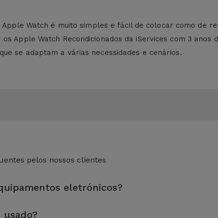
ra Apple Watch é muito simples e fácil de colocar como de r
r os Apple Watch Recondicionados da iServices com 3 anos
que se adaptam a várias necessidades e cenários.
entes pelos nossos clientes
equipamentos eletrónicos?
eza sem esquecer a reparação de algum componente com defeito.
e usado?
dade e desempenho antes de serem colocados à venda.