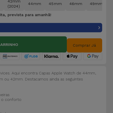
42mm
44mm
45mm
46mm
49mm
(2024)
ita, prevista para amanhã!
CARRINHO
Comprar Já
rvices. Aqui encontra Capas Apple Watch de 44mm,
m ou 42mm.
Destacamos ainda as seguintes
oeiras
 o conforto