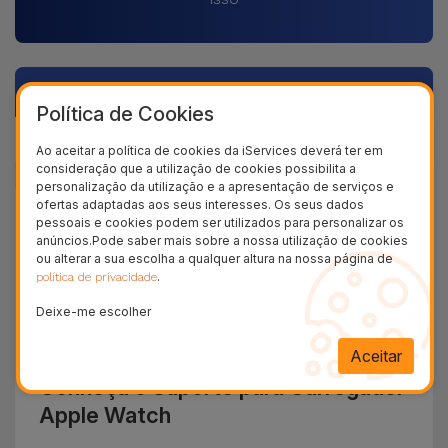
Descrição
Política de Cookies
Dados do produto
Ao aceitar a política de cookies da iServices deverá ter em
consideração que a utilização de cookies possibilita a
personalização da utilização e a apresentação de serviços e
ofertas adaptadas aos seus interesses. Os seus dados
+ 100.000
pessoais e cookies podem ser utilizados para personalizar os
Clientes satisfeitos
anúncios.Pode saber mais sobre a nossa utilização de cookies
ou alterar a sua escolha a qualquer altura na nossa página de
36 Meses
.
política de privacidade
Garantia Duradoura
Deixe-me escolher
24H
Entrega Grátis
Aceitar
Conheça o Suporte para Carregador
Apple Watch