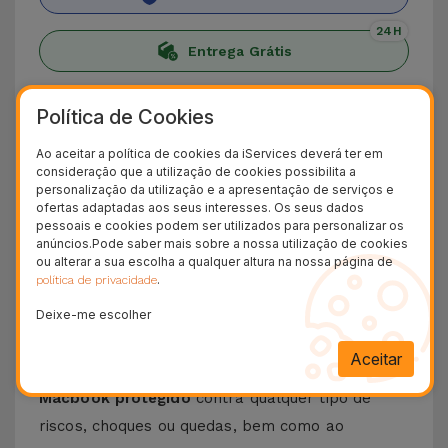
24H
Entrega Grátis
Conheça a nossa Capa para
Política de Cookies
Macbook
Ao aceitar a política de cookies da iServices deverá ter em
consideração que a utilização de cookies possibilita a
A
Capa MacBook
da iServices foi criada para
personalização da utilização e a apresentação de serviços e
quem quer proteção elegante, discreta e
ofertas adaptadas aos seus interesses. Os seus dados
pessoais e cookies podem ser utilizados para personalizar os
bastante resistente para um computador
anúncios.Pode saber mais sobre a nossa utilização de cookies
portátil.
Fabricada à base de materiais de alta
ou alterar a sua escolha a qualquer altura na nossa página de
.
política de privacidade
qualidade
, este acessório combina a
durabilidade e conforto para usar no trabalho,
Deixe-me escolher
em viagens ou na vida académica.
Aceitar
Trata-se da solução
ideal para manter um
Macbook protegido
contra qualquer tipo de
riscos, choques ou quedas, bem como ao