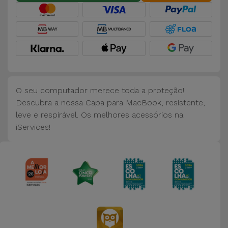
Bicicleta
Acessórios
de
Computador
Acessórios
O seu computador merece toda a proteção!
iPad e
Descubra a nossa Capa para MacBook, resistente,
Tablet
leve e respirável. Os melhores acessórios na
iServices!
Kids
Ver
tudo