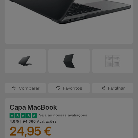
Apple Watch
Adaptadores
Samsung
Recondicionados
Capas e
Xiaomi
Samsung
Películas
Recondicionados
Huawei
Powerbanks
iMac
Recondicionados
Oppo
Carregadores
Consolas
OnePlus
Auriculares
Recondicionadas
Comparar
Favoritos
Partilhar
e Colunas
Google
Ver
Capa MacBook
Smartwatches
tudo
Dyson
e Braceletes
Veja as nossas avaliações
4,8/5 | 94 360 Avaliações
24,95 €
TCL
Correntes