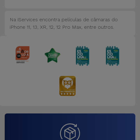
Bicicleta
Acessórios
Na iServices encontra películas de câmaras do
de
iPhone 11, 13, XR, 12, 12 Pro Max, entre outros.
Computador
Acessórios
iPad e
Tablet
Kids
Ver
tudo