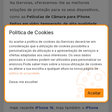
Na iServices, oferecemos-lhe as melhores
soluções de proteção para os seus dispositivos,
como as
Películas de Câmara para iPhone
.
Feitas em vidro temperado de alta qualidade
,
estas películas garantem a máxima proteção
Política de Cookies
das câmaras traseiras contra riscos, quedas,
Ao aceitar a política de cookies da iServices deverá ter em
embates ou outros danos que podem influenciar
consideração que a utilização de cookies possibilita a
personalização da utilização e a apresentação de serviços e
negativamente a qualidade das câmara ao nível
ofertas adaptadas aos seus interesses. Os seus dados
de produção de vídeos e fotografias.
pessoais e cookies podem ser utilizados para personalizar os
anúncios.Pode saber mais sobre a nossa utilização de cookies
O nosso leque de películas de proteção
tem o
ou alterar a sua escolha a qualquer altura na nossa página de
objetivo de se ajustar por completo ao design
.
política de privacidade
do seu iPhone
. Tudo isto sem comprometer o
Deixe-me escolher
desempenho das câmaras e a estética do
Aceitar
Smartphone.
Escolha entre as Películas de Câmara para o
mais recente
iPhone 16
, mas também o
iPhone