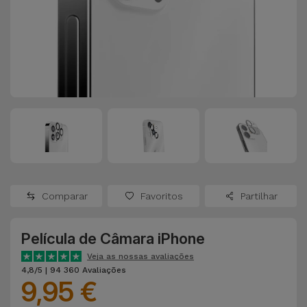
Apple Watch
Adaptadores
Samsung
Recondicionados
Capas e
Xiaomi
Samsung
Películas
Recondicionados
Huawei
Powerbanks
iMac
Recondicionados
Oppo
Carregadores
Consolas
OnePlus
Auriculares
Recondicionadas
Comparar
Favoritos
Partilhar
e Colunas
Google
Ver
Película de Câmara iPhone
Smartwatches
tudo
Dyson
e Braceletes
Veja as nossas avaliações
4,8/5 | 94 360 Avaliações
9,95 €
TCL
Correntes