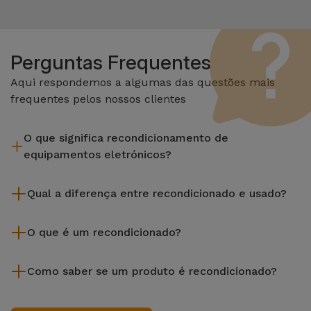
Perguntas Frequentes
Aqui respondemos a algumas das questões mais
frequentes pelos nossos clientes
O que significa recondicionamento de
equipamentos eletrónicos?
Recondicionar envolve várias etapas como a inspeção,
Qual a diferença entre recondicionado e usado?
limpeza sem esquecer a reparação de algum componente
com defeito. Vale lembrar que todos os equipamentos
Os recondicionados iServices são cuidadosamente testados
recondicionados da Services passam por vários e rigorosos
O que é um recondicionado?
e preparados por técnicos especializados para assegurar o
testes de qualidade e desempenho antes de serem
seu perfeito funcionamento. Ao contrário de um produto
Um produto Recondicionado trata-se de um equipamento
colocados à venda.
usado, um equipamento recondicionado da iServices oferece
Como saber se um produto é recondicionado?
que foi pouco ou nada utilizado. Pode ter sido expostos em
uma maior fiabilidade, garantia de 3 anos e uma excelente
loja ou tido origem em programas de retoma, renovação de
Um equipamento é Recondicionado quando apresenta um
relação qualidade-preço, permitindo-te poupar sem abdicar
contratos de leasing ou de renovação de equipamentos
packaging que não é o original do fabricante, ou, no caso de