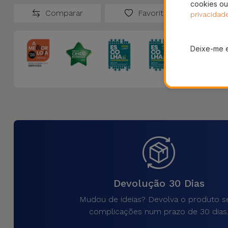
cookies ou
Comparar
Favoritos
privacidad
Deixe-me 
Devolução 30 Dias
Mudou de ideias? Devolva o produto 
complicações num prazo de 30 dias