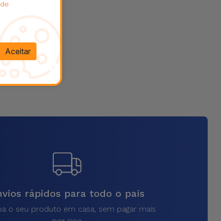
 de
Aceitar
vios rápidos para todo o país
a o seu produto em casa, sem pagar mais
por isso