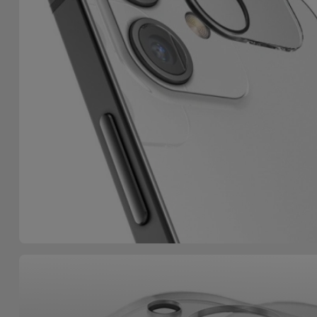
Bicicleta
Acessórios
de
Computador
Acessórios
iPad e
Tablet
Kids
Ver
tudo