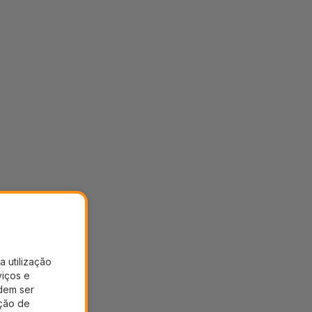
a utilização
viços e
dem ser
ação de