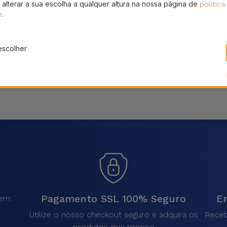
 alterar a sua escolha a qualquer altura na nossa página de
política
Partilhar
.
e
escolher
Pagamento SSL 100% Seguro
En
sem
.
Utilize o nosso checkout seguro e adquira os
Receb
produtos que precisa