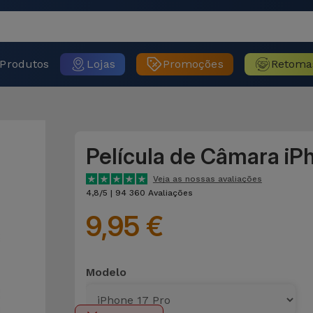
Produtos
Lojas
Promoções
Retoma
Película de Câmara iP
Veja as nossas avaliações
4,8/5 | 94 360 Avaliações
9,95 €
Modelo