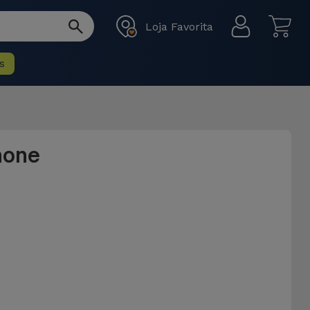
Loja Favorita
s
hone