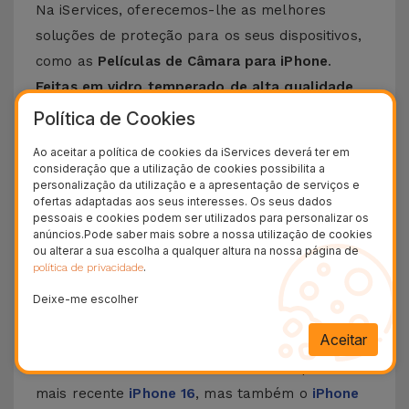
Na iServices, oferecemos-lhe as melhores
soluções de proteção para os seus dispositivos,
como as
Películas de Câmara para iPhone
.
Feitas em vidro temperado de alta qualidade
,
estas películas garantem a máxima proteção
Política de Cookies
das câmaras traseiras contra riscos, quedas,
Ao aceitar a política de cookies da iServices deverá ter em
embates ou outros danos que podem influenciar
consideração que a utilização de cookies possibilita a
personalização da utilização e a apresentação de serviços e
negativamente a qualidade das câmara ao nível
ofertas adaptadas aos seus interesses. Os seus dados
de produção de vídeos e fotografias.
pessoais e cookies podem ser utilizados para personalizar os
anúncios.Pode saber mais sobre a nossa utilização de cookies
O nosso leque de películas de proteção
tem o
ou alterar a sua escolha a qualquer altura na nossa página de
objetivo de se ajustar por completo ao design
.
política de privacidade
do seu iPhone
. Tudo isto sem comprometer o
Deixe-me escolher
desempenho das câmaras e a estética do
Aceitar
Smartphone.
Escolha entre as Películas de Câmara para o
mais recente
iPhone 16
, mas também o
iPhone