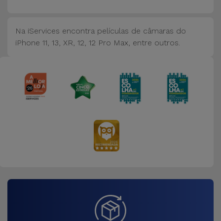
Bicicleta
Acessórios
Na iServices encontra películas de câmaras do
de
iPhone 11, 13, XR, 12, 12 Pro Max, entre outros.
Computador
Acessórios
iPad e
Tablet
Kids
Ver
tudo