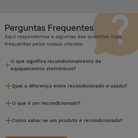
Perguntas Frequentes
Aqui respondemos a algumas das questões mais
frequentes pelos nossos clientes
O que significa recondicionamento de
equipamentos eletrónicos?
Recondicionar envolve várias etapas como a inspeção,
Qual a diferença entre recondicionado e usado?
limpeza sem esquecer a reparação de algum componente
com defeito. Vale lembrar que todos os equipamentos
Os recondicionados iServices são cuidadosamente testados
recondicionados da Services passam por vários e rigorosos
O que é um recondicionado?
e preparados por técnicos especializados para assegurar o
testes de qualidade e desempenho antes de serem
seu perfeito funcionamento. Ao contrário de um produto
Um produto Recondicionado trata-se de um equipamento
colocados à venda.
usado, um equipamento recondicionado da iServices oferece
Como saber se um produto é recondicionado?
que foi pouco ou nada utilizado. Pode ter sido expostos em
uma maior fiabilidade, garantia de 3 anos e uma excelente
loja ou tido origem em programas de retoma, renovação de
Um equipamento é Recondicionado quando apresenta um
relação qualidade-preço, permitindo-te poupar sem abdicar
contratos de leasing ou de renovação de equipamentos
packaging que não é o original do fabricante, ou, no caso de