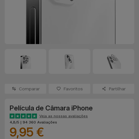
Apple Watch
Adaptadores
Samsung
Recondicionados
Capas e
Xiaomi
Samsung
Películas
Recondicionados
Huawei
Powerbanks
iMac
Recondicionados
Oppo
Carregadores
Consolas
OnePlus
Auriculares
Recondicionadas
Comparar
Favoritos
Partilhar
e Colunas
Google
Ver
Película de Câmara iPhone
Smartwatches
tudo
Dyson
e Braceletes
Veja as nossas avaliações
4,8/5 | 94 360 Avaliações
9,95 €
TCL
Correntes