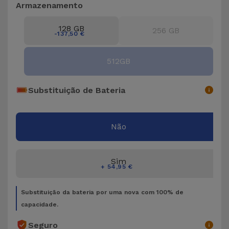
Bicicleta
Armazenamento
Acessórios
128 GB
256 GB
-137,50 €
de
Computador
512GB
Acessórios
Substituição de Bateria
iPad e
Tablet
Não
Kids
Sim
Ver
+ 54,95 €
tudo
Substituição da bateria por uma nova com 100% de
capacidade.
Seguro