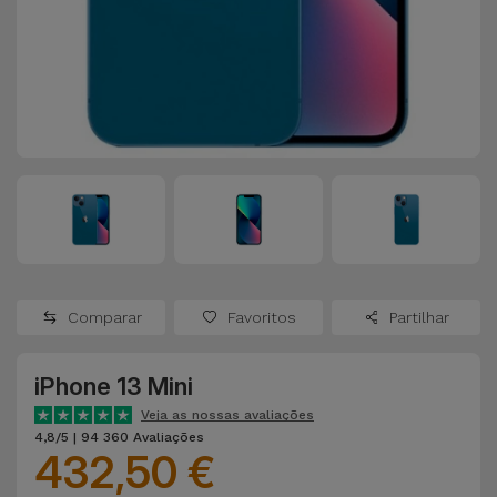
Apple Watch
Adaptadores
Samsung
Recondicionados
Capas e
Xiaomi
Samsung
Películas
Recondicionados
Huawei
Powerbanks
iMac
Recondicionados
Oppo
Carregadores
Consolas
OnePlus
Auriculares
Recondicionadas
Comparar
Favoritos
Partilhar
e Colunas
Google
Ver
iPhone 13 Mini
Smartwatches
tudo
Dyson
e Braceletes
Veja as nossas avaliações
4,8/5 | 94 360 Avaliações
432,50 €
TCL
Correntes