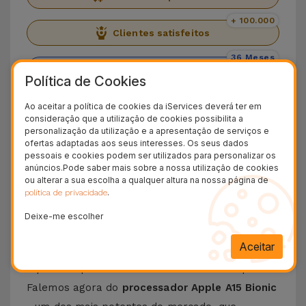
+ 100.000
Clientes satisfeitos
36 Meses
Garantia Duradoura
Política de Cookies
24H
Ao aceitar a política de cookies da iServices deverá ter em
Entrega Grátis
consideração que a utilização de cookies possibilita a
personalização da utilização e a apresentação de serviços e
Conheça o iPhone 13 Mini
ofertas adaptadas aos seus interesses. Os seus dados
pessoais e cookies podem ser utilizados para personalizar os
anúncios.Pode saber mais sobre a nossa utilização de cookies
Se procura por um telemóvel que combina estilo
ou alterar a sua escolha a qualquer altura na nossa página de
e alto desempenho, o
iPhone 13 Mini
é a escolha
.
política de privacidade
ideal. Na Loja Online da iServices vai encontrar
Deixe-me escolher
este modelo que segue a linha do
iPhone 12 Mini
Aceitar
e oferece várias funcionalidades. O seu tamanho
é perfeito para um fácil manusear e transporte.
Falemos agora do
processador Apple A15 Bionic