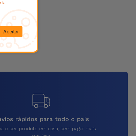
 de
Aceitar
vios rápidos para todo o país
a o seu produto em casa, sem pagar mais
por isso