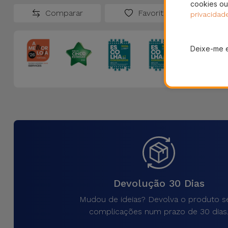
cookies ou
Comparar
Favoritos
privacidad
Deixe-me 
Devolução 30 Dias
Mudou de ideias? Devolva o produto 
complicações num prazo de 30 dias