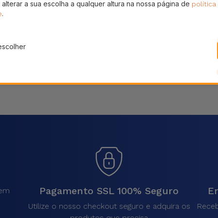
 alterar a sua escolha a qualquer altura na nossa página de
política
Partilhar
.
e
escolher
Pagamento SSL 100% Seguro
En
sem
.
Utilize o nosso checkout seguro e adquira os
Receb
produtos que precisa