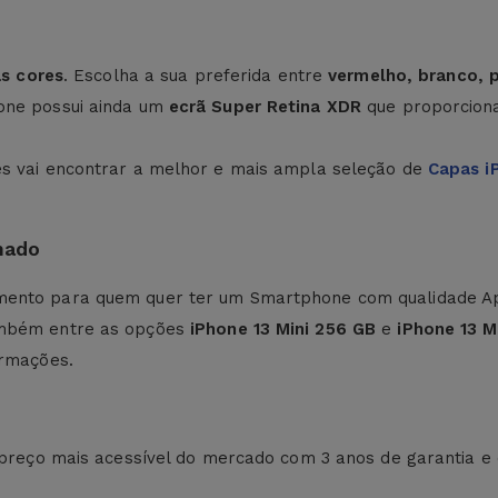
as cores
. Escolha a sua preferida entre
vermelho, branco, p
hone possui ainda um
ecrã Super Retina XDR
que proporciona
es vai encontrar a melhor e mais ampla seleção de
Capas i
nado
ento para quem quer ter um Smartphone com qualidade App
mbém entre as opções
iPhone 13 Mini 256 GB
e
iPhone 13 M
ormações.
o preço mais acessível do mercado com 3 anos de garantia e