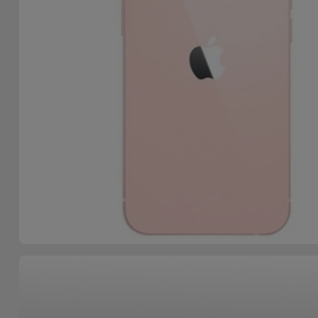
Bicicleta
Acessórios
de
Computador
Acessórios
iPad e
Tablet
Kids
Ver
tudo