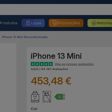
Produtos
Lojas
Promoções
Retoma
iPhone 13 Mini Recondicionado
iPhone 13 Mini
Veja as nossas avaliações
4,8/5 | 94 261 Avaliações
453,48 €
5-18
USB PD
Cor