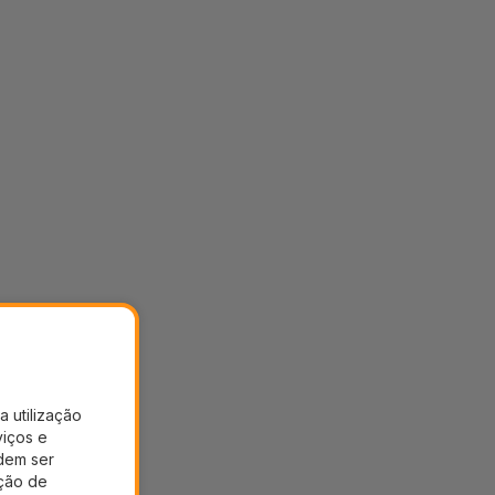
a utilização
viços e
dem ser
ação de