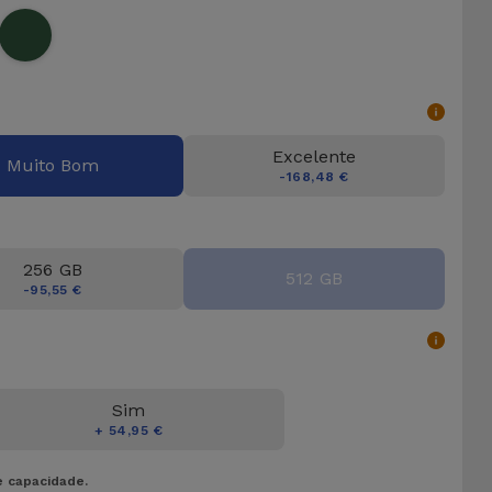
Excelente
Muito Bom
-168,48 €
256 GB
512 GB
-95,55 €
Sim
+ 54,95 €
e capacidade.