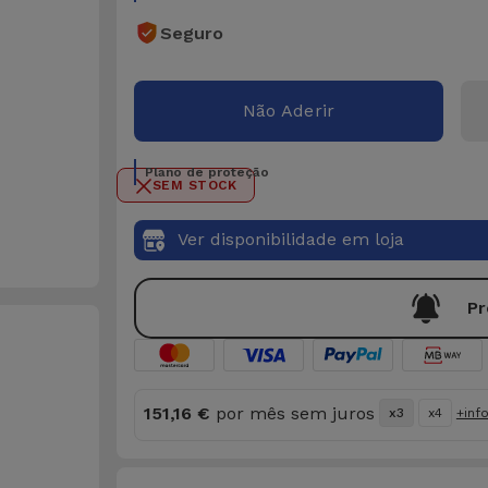
Seguro
Não Aderir
Plano de proteção
SEM STOCK
Ver disponibilidade em loja
Pr
151,16 €
por mês sem juros
x3
x4
+inf