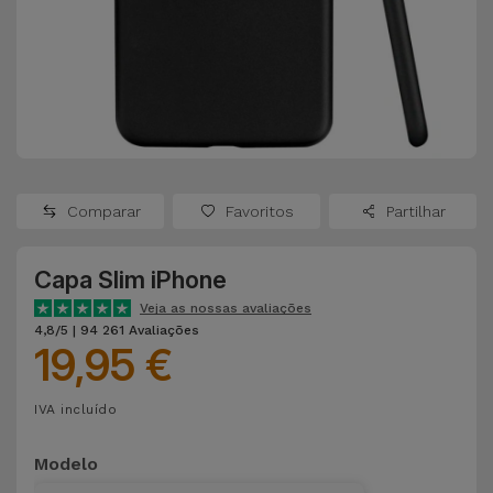
Apple Watch
Adaptadores
Samsung
Recondicionados
Capas e
Xiaomi
Samsung
Películas
Recondicionados
Huawei
Powerbanks
iMac
Recondicionados
Comparar
Favoritos
Partilhar
Oppo
Carregadores
Consolas
Capa Slim iPhone
OnePlus
Auriculares
Recondicionadas
Veja as nossas avaliações
e Colunas
4,8/5 | 94 261 Avaliações
Google
19,95 €
Ver
Smartwatches
tudo
Dyson
IVA incluído
e Braceletes
TCL
Modelo
Correntes