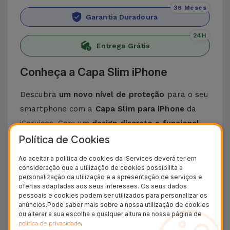
36 Meses
Garantia Duradoura
24H
Entrega Grátis
Conheça a Capa Slim iPhone
Descubra
um novo nível de proteção
para o seu
smartphone com a
Capa Slim para iPhone
da
iServices. Com um
design discreto e funcional
,
escolha entre uma seleção de
capas ultra finas
Política de Cookies
desde o iPhone 6 até ao
iPhone 17
e já com
Ao aceitar a política de cookies da iServices deverá ter em
tecnologia MagSafe.
consideração que a utilização de cookies possibilita a
personalização da utilização e a apresentação de serviços e
As
Capas Slim para iPhone
disponíveis na Loja
ofertas adaptadas aos seus interesses. Os seus dados
Online da iServices são a opção perfeita para
pessoais e cookies podem ser utilizados para personalizar os
anúncios.Pode saber mais sobre a nossa utilização de cookies
quem quer proteção eficaz e um design elegante
ou alterar a sua escolha a qualquer altura na nossa página de
para o seu smartphone.
.
Feitas a partir de
política de privacidade