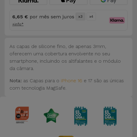
Bicicleta
6,65 €
por mês sem juros
Acessórios
x3
x4
de
+info*
Computador
As capas de silicone fino, de apenas 3mm,
Acessórios
oferecem uma cobertura envolvente no seu
iPad e
smartphone, incluindo os altifalantes e o módulo
Tablet
da câmara.
Kids
Nota:
as Capas para o
iPhone 16
e 17 são as únicas
com tecnologia MagSafe.
Ver
tudo