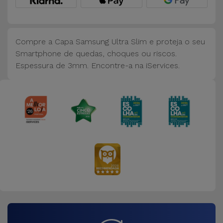
Bicicleta
Acessórios
de
Compre a Capa Samsung Ultra Slim e proteja o seu
Computador
Smartphone de quedas, choques ou riscos.
Espessura de 3mm. Encontre-a na iServices.
Acessórios
iPad e
Tablet
Kids
Ver
tudo