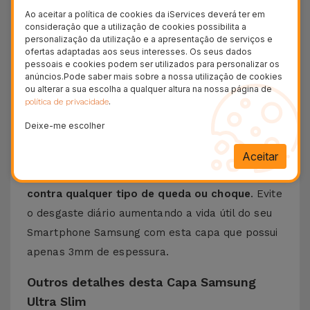
Ao aceitar a política de cookies da iServices deverá ter em
Eis a
Capa Ultra Slim para Samsung
, a escolha
consideração que a utilização de cookies possibilita a
ideal para quem procura
proteger de forma
personalização da utilização e a apresentação de serviços e
ofertas adaptadas aos seus interesses. Os seus dados
discreta e eficaz o seu telemóvel
. Com um
pessoais e cookies podem ser utilizados para personalizar os
anúncios.Pode saber mais sobre a nossa utilização de cookies
design minimalista e elegante
, esta capa
ou alterar a sua escolha a qualquer altura na nossa página de
Samsung foi feita com o objetivo de dar
.
política de privacidade
segurança ao equipamento sem adicionar volume
Deixe-me escolher
desnecessário.
Criada a partir de materiais de alta qualidade
, a
Aceitar
Capa Samsung Ultra Slim
assegura proteção
contra qualquer tipo de queda ou choque
. Evite
o desgaste diário aumentando a vida útil do seu
Smartphone Samsung com esta capa que possui
apenas 3mm de espessura.
Outros detalhes desta Capa Samsung
Ultra Slim