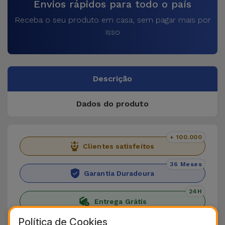
Envios rápidos para todo o país
Receba o seu produto em casa, sem pagar mais por
isso
Descrição
Dados do produto
+ 100.000
Clientes satisfeitos
36 Meses
Garantia Duradoura
24H
Entrega Grátis
Política de Cookies