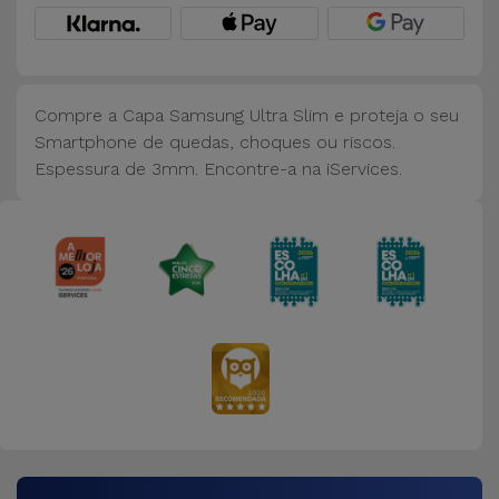
Bicicleta
Acessórios
de
Compre a Capa Samsung Ultra Slim e proteja o seu
Computador
Smartphone de quedas, choques ou riscos.
Espessura de 3mm. Encontre-a na iServices.
Acessórios
iPad e
Tablet
Kids
Ver
tudo