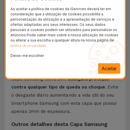
Conheça a Capa Samsung Ultra Slim
Ao aceitar a política de cookies da iServices deverá ter em
Eis a
Capa Ultra Slim para Samsung
, a escolha
consideração que a utilização de cookies possibilita a
personalização da utilização e a apresentação de serviços e
ideal para quem procura
proteger de forma
ofertas adaptadas aos seus interesses. Os seus dados
pessoais e cookies podem ser utilizados para personalizar os
discreta e eficaz o seu telemóvel
. Com um
anúncios.Pode saber mais sobre a nossa utilização de cookies
design minimalista e elegante
, esta capa
ou alterar a sua escolha a qualquer altura na nossa página de
.
política de privacidade
Samsung foi feita com o objetivo de dar
segurança ao equipamento sem adicionar volume
Deixe-me escolher
desnecessário.
Aceitar
Criada a partir de materiais de alta qualidade
, a
Capa Samsung Ultra Slim
assegura proteção
contra qualquer tipo de queda ou choque
. Evite
o desgaste diário aumentando a vida útil do seu
Smartphone Samsung com esta capa que possui
apenas 3mm de espessura.
Outros detalhes desta Capa Samsung