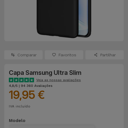
Apple Watch
Adaptadores
Samsung
Recondicionados
Capas e
Xiaomi
Samsung
Películas
Recondicionados
Huawei
Powerbanks
iMac
Recondicionados
Comparar
Favoritos
Partilhar
Oppo
Carregadores
Consolas
Capa Samsung Ultra Slim
OnePlus
Auriculares
Recondicionadas
Veja as nossas avaliações
e Colunas
4,8/5 | 94 360 Avaliações
Google
19,95 €
Ver
Smartwatches
tudo
Dyson
IVA incluído
e Braceletes
TCL
Modelo
Correntes