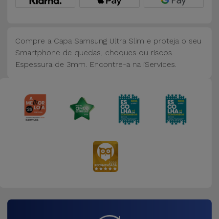
Bicicleta
Acessórios
de
Compre a Capa Samsung Ultra Slim e proteja o seu
Computador
Smartphone de quedas, choques ou riscos.
Espessura de 3mm. Encontre-a na iServices.
Acessórios
iPad e
Tablet
Kids
Ver
tudo