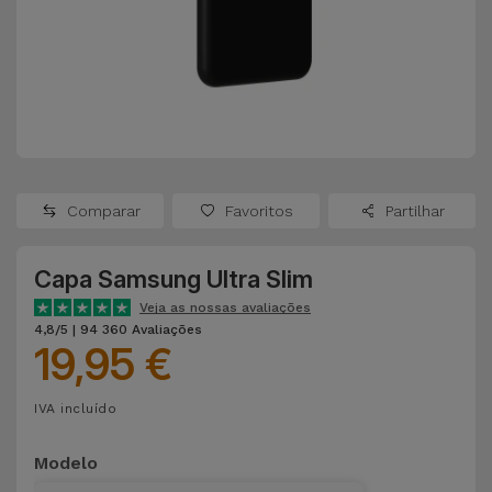
Apple Watch
Adaptadores
Samsung
Recondicionados
Capas e
Xiaomi
Samsung
Películas
Recondicionados
Huawei
Powerbanks
iMac
Recondicionados
Comparar
Favoritos
Partilhar
Oppo
Carregadores
Consolas
Capa Samsung Ultra Slim
OnePlus
Auriculares
Recondicionadas
Veja as nossas avaliações
e Colunas
4,8/5 | 94 360 Avaliações
Google
19,95 €
Ver
Smartwatches
tudo
Dyson
IVA incluído
e Braceletes
TCL
Modelo
Correntes