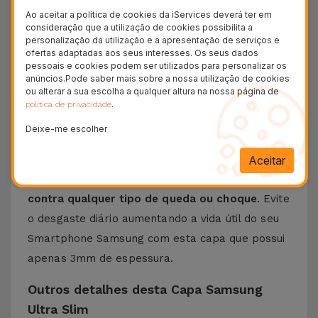
Ao aceitar a política de cookies da iServices deverá ter em
Eis a
Capa Ultra Slim para Samsung
, a escolha
consideração que a utilização de cookies possibilita a
ideal para quem procura
proteger de forma
personalização da utilização e a apresentação de serviços e
ofertas adaptadas aos seus interesses. Os seus dados
discreta e eficaz o seu telemóvel
. Com um
pessoais e cookies podem ser utilizados para personalizar os
anúncios.Pode saber mais sobre a nossa utilização de cookies
design minimalista e elegante
, esta capa
ou alterar a sua escolha a qualquer altura na nossa página de
Samsung foi feita com o objetivo de dar
.
política de privacidade
segurança ao equipamento sem adicionar volume
Deixe-me escolher
desnecessário.
Criada a partir de materiais de alta qualidade
, a
Aceitar
Capa Samsung Ultra Slim
assegura proteção
contra qualquer tipo de queda ou choque
. Evite
o desgaste diário aumentando a vida útil do seu
Smartphone Samsung com esta capa que possui
apenas 3mm de espessura.
Outros detalhes desta Capa Samsung
Ultra Slim