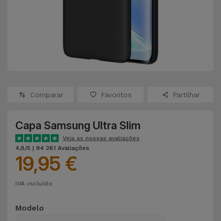
Apple Watch
Adaptadores
Samsung
Recondicionados
Capas e
Xiaomi
Samsung
Películas
Recondicionados
Huawei
Powerbanks
iMac
Recondicionados
Comparar
Favoritos
Partilhar
Oppo
Carregadores
Consolas
Capa Samsung Ultra Slim
OnePlus
Auriculares
Recondicionadas
Veja as nossas avaliações
e Colunas
4,8/5 | 94 261 Avaliações
Google
19,95 €
Ver
Smartwatches
tudo
Dyson
IVA incluído
e Braceletes
TCL
Modelo
Correntes