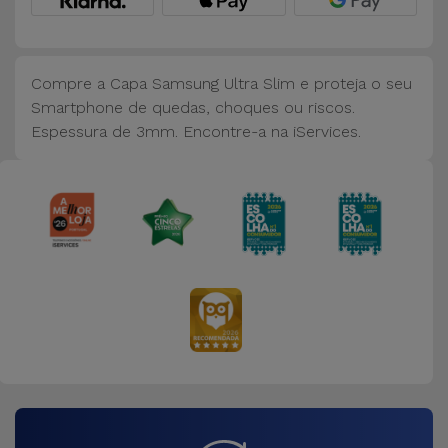
Bicicleta
Acessórios
de
Compre a Capa Samsung Ultra Slim e proteja o seu
Computador
Smartphone de quedas, choques ou riscos.
Espessura de 3mm. Encontre-a na iServices.
Acessórios
iPad e
Tablet
Kids
Ver
tudo