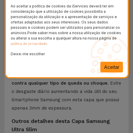
Ao aceitar a política de cookies da iServices deverá ter em
Eis a
Capa Ultra Slim para Samsung
, a escolha
consideração que a utilização de cookies possibilita a
ideal para quem procura
proteger de forma
personalização da utilização e a apresentação de serviços e
ofertas adaptadas aos seus interesses. Os seus dados
discreta e eficaz o seu telemóvel
. Com um
pessoais e cookies podem ser utilizados para personalizar os
anúncios.Pode saber mais sobre a nossa utilização de cookies
design minimalista e elegante
, esta capa
ou alterar a sua escolha a qualquer altura na nossa página de
Samsung foi feita com o objetivo de dar
.
política de privacidade
segurança ao equipamento sem adicionar volume
Deixe-me escolher
desnecessário.
Criada a partir de materiais de alta qualidade
, a
Aceitar
Capa Samsung Ultra Slim
assegura proteção
contra qualquer tipo de queda ou choque
. Evite
o desgaste diário aumentando a vida útil do seu
Smartphone Samsung com esta capa que possui
apenas 3mm de espessura.
Outros detalhes desta Capa Samsung
Ultra Slim