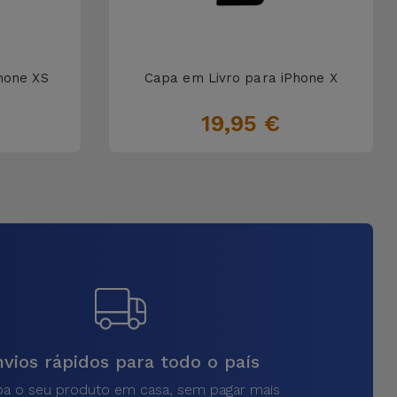
hone XS
Capa em Livro para iPhone X
19,95 €
vios rápidos para todo o país
a o seu produto em casa, sem pagar mais