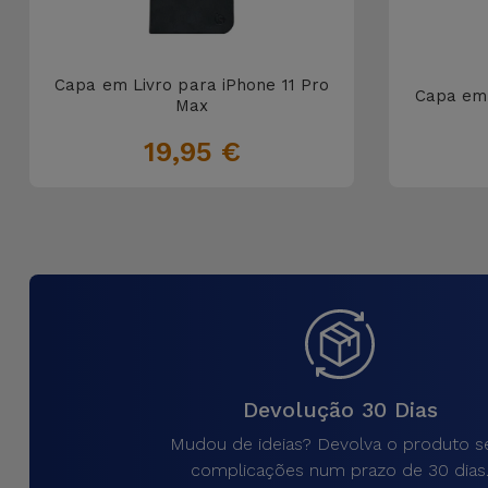
Capa em Livro para iPhone 11 Pro
Capa em 
Max
19,95 €
Devolução 30 Dias
Mudou de ideias? Devolva o produto 
complicações num prazo de 30 dias