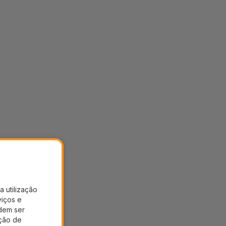
a utilização
viços e
dem ser
ação de