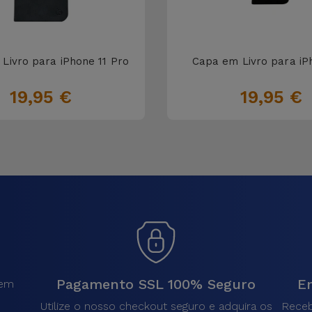
Livro para iPhone 11 Pro
Capa em Livro para iP
19,95 €
19,95 €
Pagamento SSL 100% Seguro
En
sem
.
Utilize o nosso checkout seguro e adquira os
Receb