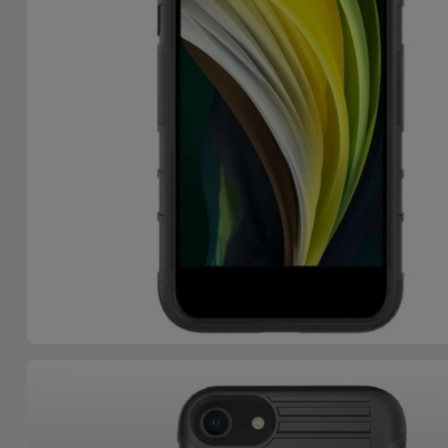
Bicicleta
Acessórios
de
Computador
Acessórios
iPad e
Tablet
Kids
Ver
tudo