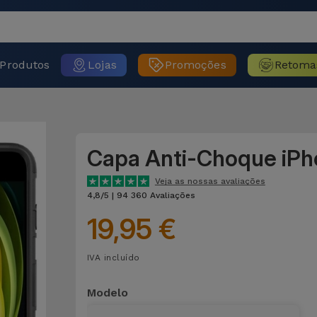
Produtos
Lojas
Promoções
Retoma
Capa Anti-Choque iP
Veja as nossas avaliações
4,8/5 | 94 360 Avaliações
19,95 €
IVA incluído
Modelo