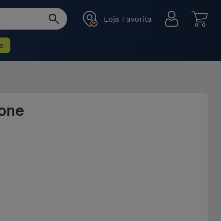
Loja Favorita
s
hone