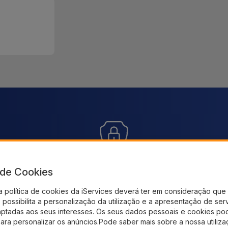
Pagamento SSL 100% Seguro
En
s e
a de Cookies
Utilize o nosso checkout seguro e adquira os
Receb
a política de cookies da iServices deverá ter em consideração que 
produtos que precisa
possibilita a personalização da utilização e a apresentação de ser
aptadas aos seus interesses. Os seus dados pessoais e cookies po
para personalizar os anúncios.Pode saber mais sobre a nossa utiliz