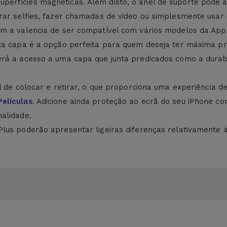
rfícies magnéticas. Além disto, o anel de suporte pode ai
irar selfies, fazer chamadas de video ou simplesmente usa
em a valencia de ser compatível com vários modelos da App
ta capa é a opção perfeita para quem deseja ter máxima p
terá a acesso a uma capa que junta predicados como a dur
 de colocar e retirar, o que proporciona uma experiência de u
Películas
. Adicione ainda proteção ao ecrã do seu iPhone c
alidade.
lus poderão apresentar ligeiras diferenças relativamente 