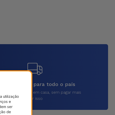
vios rápidos para todo o país
a o seu produto em casa, sem pagar mais
a utilização
por isso
viços e
dem ser
ação de