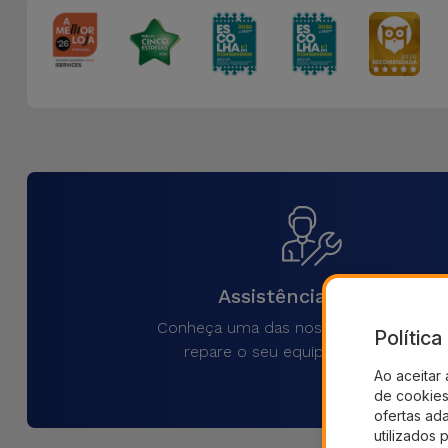
Assistência Técnica
Conheça uma das nossas lojas iService
Polític
repare o seu equipamento na hora
Ao aceitar 
de cookies 
ofertas ad
utilizados 