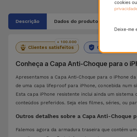
cookies ou
privacidad
Descrição
Dados do produto
Deixe-me 
+ 100.000
36 M
Clientes satisfeitos
Garantia Durado
Conheça a Capa Anti-Choque para o i
Apresentamos a Capa Anti-Choque para o iPhone da iS
de uma capa lifeproof para iPhone, concebida num s
Esta capa iPhone resistente inclui ainda um sistema
conteúdos preferidos. Seja eles filmes, séries, ou p
Outros detalhes sobre a Capa Anti-Choque p
Falemos agora da armadura traseira que contém um a