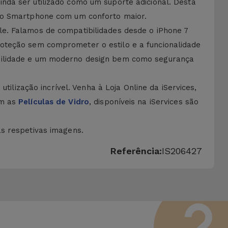
nda ser utilizado como um suporte adicional. Desta
r o Smartphone com um conforto maior.
le. Falamos de compatibilidades desde o iPhone 7
roteção sem comprometer o estilo e a funcionalidade
abilidade e um moderno design bem como segurança
tilização incrível. Venha à Loja Online da iServices,
om as
Películas de Vidro
, disponíveis na iServices são
às respetivas imagens.
Referência:
IS206427