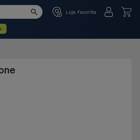
Loja Favorita
s
hone