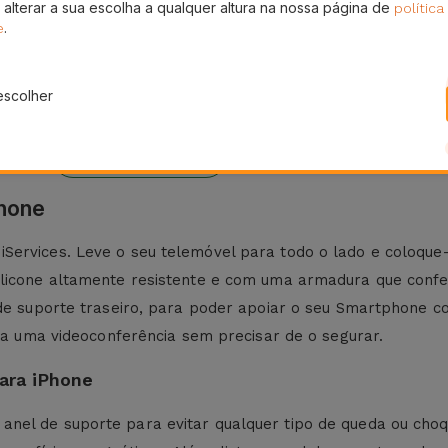
 alterar a sua escolha a qualquer altura na nossa página de
política
.
e
escolher
eses
24H
ura
Entrega Grátis
Phone
ervices. Leve o seu telemóvel para todo o lado e coloque-o
ilicone altamente resistente e com uma armadura que conf
 de suporte traseiro, para poder apoiar o seu Smartphone co
ara uma videoconferência sem precisar de o segurar.
ara iPhone
nel de suporte para evitar qualquer tipo de queda ou choq