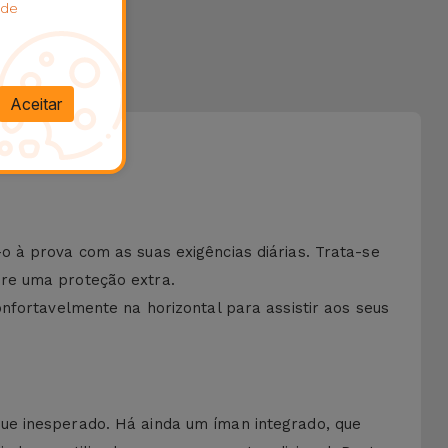
 de
Aceitar
 à prova com as suas exigências diárias. Trata-se
ere uma proteção extra.
nfortavelmente na horizontal para assistir aos seus
ue inesperado. Há ainda um íman integrado, que