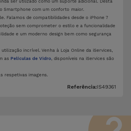
nda ser utilizado como um suporte adicional. Desta
r o Smartphone com um conforto maior.
le. Falamos de compatibilidades desde o iPhone 7
roteção sem comprometer o estilo e a funcionalidade
abilidade e um moderno design bem como segurança
tilização incrível. Venha à Loja Online da iServices,
om as
Películas de Vidro
, disponíveis na iServices são
às respetivas imagens.
Referência:
IS49361