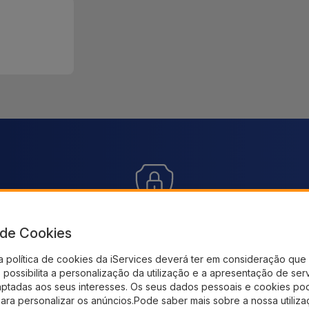
Pagamento SSL 100% Seguro
En
s e
a de Cookies
Utilize o nosso checkout seguro e adquira os
Receb
a política de cookies da iServices deverá ter em consideração que 
produtos que precisa
possibilita a personalização da utilização e a apresentação de ser
aptadas aos seus interesses. Os seus dados pessoais e cookies po
para personalizar os anúncios.Pode saber mais sobre a nossa utiliz