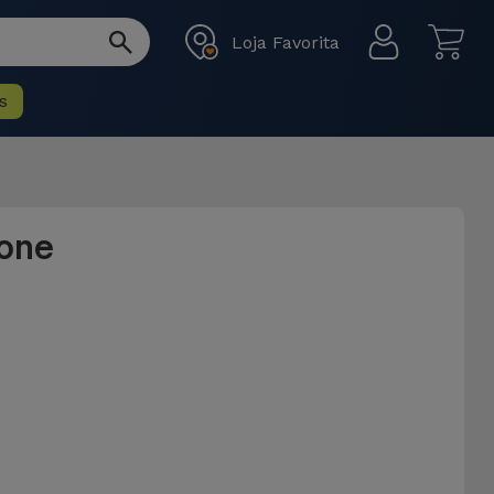
Loja Favorita
s
hone