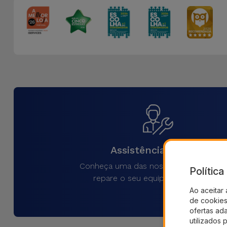
Assistência Técnica
Conheça uma das nossas lojas iService
Polític
repare o seu equipamento na hora
Ao aceitar 
de cookies 
ofertas ad
utilizados 