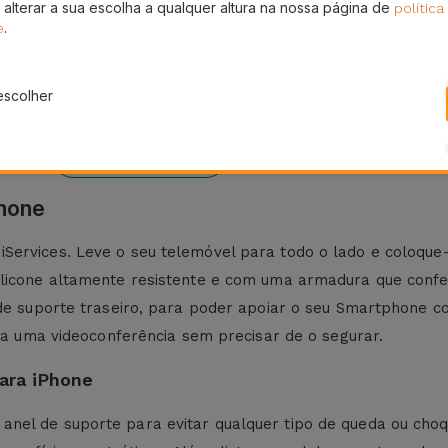
 alterar a sua escolha a qualquer altura na nossa página de
política
.
e
escolher
eses
24H
ura
Entrega Grátis
Phone
ervices. Leve o seu telemóvel para todo o lado e coloque-o
ilicone altamente resistente e com uma armadura que conf
 de suporte traseiro, para poder apoiar o seu Smartphone co
ara uma videoconferência sem precisar de o segurar.
ara iPhone
nel de suporte para evitar qualquer tipo de queda ou choq