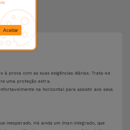
 de
Aceitar
 à prova com as suas exigências diárias. Trata-se
ere uma proteção extra.
nfortavelmente na horizontal para assistir aos seus
ue inesperado. Há ainda um íman integrado, que