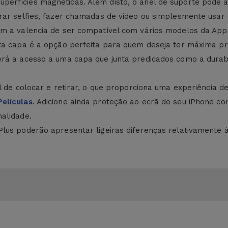
rfícies magnéticas. Além disto, o anel de suporte pode ai
irar selfies, fazer chamadas de video ou simplesmente usa
em a valencia de ser compatível com vários modelos da App
ta capa é a opção perfeita para quem deseja ter máxima p
terá a acesso a uma capa que junta predicados como a dur
 de colocar e retirar, o que proporciona uma experiência de u
Películas
. Adicione ainda proteção ao ecrã do seu iPhone c
alidade.
lus poderão apresentar ligeiras diferenças relativamente 