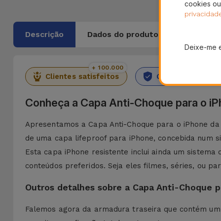
cookies ou
privacidad
Descrição
Dados do produto
Deixe-me 
+ 100.000
36 M
Clientes satisfeitos
Garantia Durado
Conheça a Capa Anti-Choque para o i
Apresentamos a Capa Anti-Choque para o iPhone da iS
de uma capa lifeproof para iPhone, concebida num s
Esta capa iPhone resistente inclui ainda um sistema
conteúdos preferidos. Seja eles filmes, séries, ou p
Outros detalhes sobre a Capa Anti-Choque p
Falemos agora da armadura traseira que contém um a