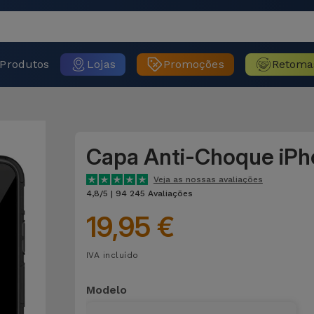
Produtos
Lojas
Promoções
Retoma
Capa Anti-Choque iP
Veja as nossas avaliações
4,8/5 | 94 245 Avaliações
19,95 €
IVA incluído
Modelo