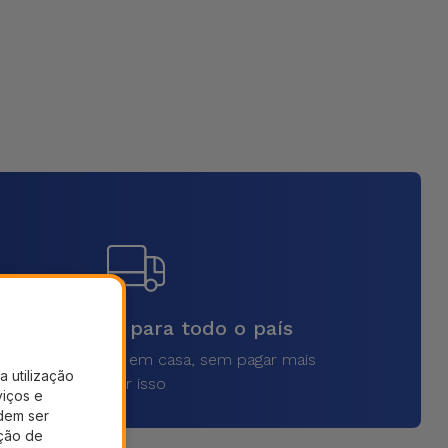
vios rápidos para todo o país
a o seu produto em casa, sem pagar mais
a utilização
por isso
viços e
dem ser
ação de