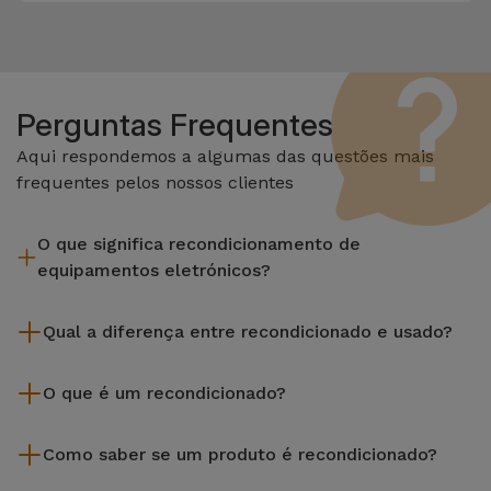
Perguntas Frequentes
Aqui respondemos a algumas das questões mais
frequentes pelos nossos clientes
O que significa recondicionamento de
equipamentos eletrónicos?
Recondicionar envolve várias etapas como a inspeção,
Qual a diferença entre recondicionado e usado?
limpeza sem esquecer a reparação de algum componente
com defeito. Vale lembrar que todos os equipamentos
Os recondicionados iServices são cuidadosamente testados
recondicionados da Services passam por vários e rigorosos
O que é um recondicionado?
e preparados por técnicos especializados para assegurar o
testes de qualidade e desempenho antes de serem
seu perfeito funcionamento. Ao contrário de um produto
Um produto Recondicionado trata-se de um equipamento
colocados à venda.
usado, um equipamento recondicionado da iServices oferece
Como saber se um produto é recondicionado?
que foi pouco ou nada utilizado. Pode ter sido expostos em
uma maior fiabilidade, garantia de 3 anos e uma excelente
loja ou tido origem em programas de retoma, renovação de
Um equipamento é Recondicionado quando apresenta um