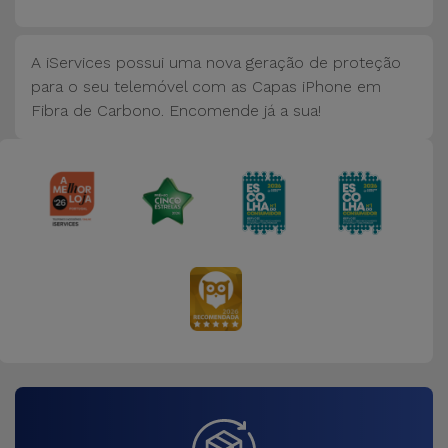
Bicicleta
Acessórios
A iServices possui uma nova geração de proteção
de
para o seu telemóvel com as Capas iPhone em
Computador
Fibra de Carbono. Encomende já a sua!
Acessórios
iPad e
Tablet
Kids
Ver
tudo