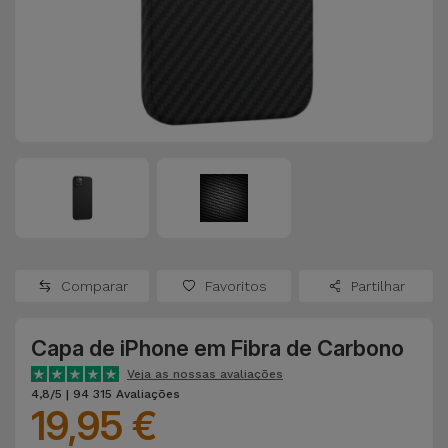
Apple Watch
Adaptadores
Samsung
Recondicionados
Capas e
Xiaomi
Samsung
Películas
Recondicionados
Huawei
Powerbanks
iMac
Recondicionados
Oppo
Carregadores
Consolas
OnePlus
Auriculares
Recondicionadas
Comparar
Favoritos
Partilhar
e Colunas
Google
Ver
Capa de iPhone em Fibra de Carbono
Smartwatches
tudo
Dyson
e Braceletes
Veja as nossas avaliações
4,8/5 | 94 315 Avaliações
19,95 €
TCL
Correntes