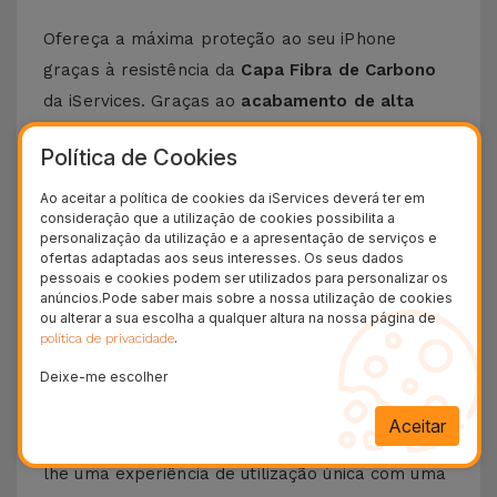
Ofereça a máxima proteção ao seu iPhone
graças à resistência da
Capa Fibra de Carbono
da iServices. Graças ao
acabamento de alta
qualidade com toque agradável
, estas capas
Política de Cookies
em fibra permitem minimizar qualquer impacto
no dia a dia com o seu telemóvel, desde quedas
Ao aceitar a política de cookies da iServices deverá ter em
consideração que a utilização de cookies possibilita a
a pequenos choques.
personalização da utilização e a apresentação de serviços e
A capa fibra de carbono da iServices é a escolha
ofertas adaptadas aos seus interesses. Os seus dados
pessoais e cookies podem ser utilizados para personalizar os
perfeita para o seu iPhone. Se procura uma
anúncios.Pode saber mais sobre a nossa utilização de cookies
proteção exclusiva e sofisticada para o seu
ou alterar a sua escolha a qualquer altura na nossa página de
.
política de privacidade
Smartphone da Apple
, é na nossa loja online
Deixe-me escolher
que vai encontrar.
A fibra de carbono trata-se
de um material robusto, mas altamente
Aceitar
resistente e leve
. Tudo isto para proporcionar-
lhe uma experiência de utilização única com uma