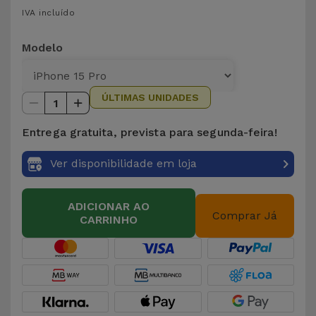
para
IVA incluído
Outras
Telemóvel
Marcas
Modelo
Gadgets
Ver
tudo
Higiene
ÚLTIMAS UNIDADES
1
e Casa
Entrega gratuita, prevista para segunda-feira!
Carteiras,
Ver disponibilidade em loja
Bolsas e
Malas
ADICIONAR AO
Comprar Já
CARRINHO
Localizadores
e Acessórios
Mobilidade,
Auto e