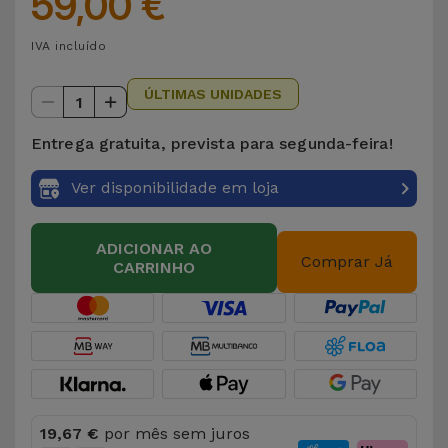
59,00 €
para
Outras
Telemóvel
IVA incluído
Marcas
Gadgets
ÚLTIMAS UNIDADES
1
Ver
tudo
Higiene
Entrega gratuita, prevista para segunda-feira!
e Casa
Ver disponibilidade em loja
Carteiras,
Bolsas e
ADICIONAR AO
Comprar Já
Malas
CARRINHO
Localizadores
e Acessórios
Mobilidade,
Auto e
19,67 €
por mês sem juros