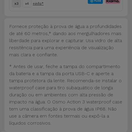
Bicicleta
x3
x4
+info*
Acessórios
de
Fornece proteção à prova de água a profundidades
Computador
de até 60 metros,* dando aos mergulhadores mais
liberdade para explorar e capturar. Usa vidro de alta
Acessórios
resistência para uma experiência de visualização
iPad e
mais clara e confiante.
Tablet
* Antes de usar, feche a tampa do compartimento
da bateria e a tampa da porta USB-C e aperte a
Kids
tampa protetora da lente. Recomenda-se instalar o
waterproof case para tiro subaquático de longa
Ver
duração ou em ambientes com alta pressão de
tudo
impacto na água. O Osmo Action 3 waterproof case
tem uma classificação à prova de água IP68. Não
use a câmera em fontes termais ou expô-la a
líquidos corrosivos.