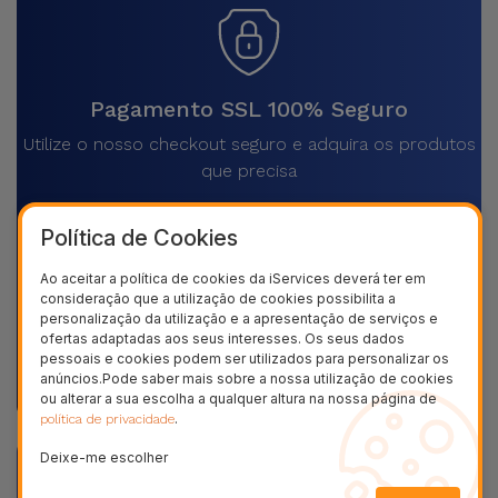
Pagamento SSL 100% Seguro
Utilize o nosso checkout seguro e adquira os produtos
que precisa
Política de Cookies
Ao aceitar a política de cookies da iServices deverá ter em
consideração que a utilização de cookies possibilita a
Envios rápidos para todo o país
personalização da utilização e a apresentação de serviços e
Receba o seu produto em casa, sem pagar mais por
ofertas adaptadas aos seus interesses. Os seus dados
pessoais e cookies podem ser utilizados para personalizar os
isso
anúncios.Pode saber mais sobre a nossa utilização de cookies
ou alterar a sua escolha a qualquer altura na nossa página de
.
política de privacidade
Deixe-me escolher
Descrição