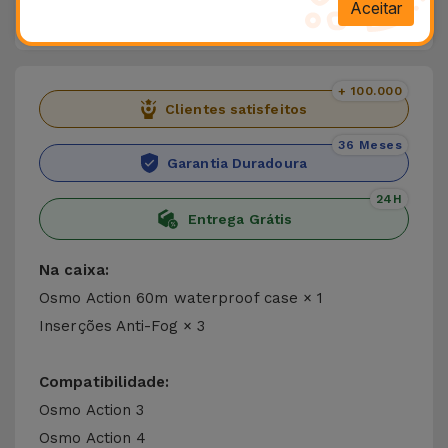
Aceitar
Dados do produto
+ 100.000
Clientes satisfeitos
36 Meses
Garantia Duradoura
24H
Entrega Grátis
Na caixa:
Osmo Action 60m waterproof case × 1
Inserções Anti-Fog × 3
Compatibilidade:
Osmo Action 3
Osmo Action 4