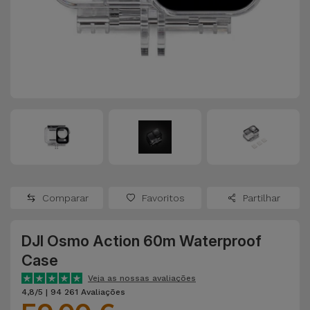
Apple Watch
Adaptadores
Samsung
Recondicionados
Capas e
Xiaomi
Samsung
Películas
Recondicionados
Huawei
Powerbanks
iMac
Recondicionados
Oppo
Carregadores
Consolas
OnePlus
Auriculares
Recondicionadas
Comparar
Favoritos
Partilhar
e Colunas
Google
Ver
DJI Osmo Action 60m Waterproof
Smartwatches
tudo
Dyson
Case
e Braceletes
Veja as nossas avaliações
TCL
4,8/5 | 94 261 Avaliações
Correntes