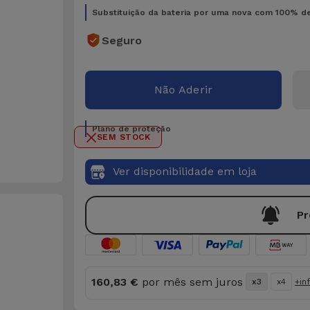
Substituição da bateria por uma nova com 100% d
Seguro
Não Aderir
Plano de proteção
SEM STOCK
Ver disponibilidade em loja
Pr
160,83 €
por mês sem juros
x3
x4
+in