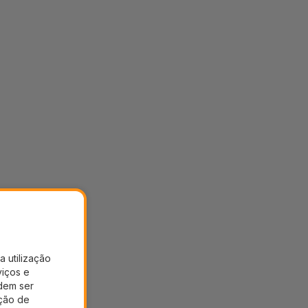
a utilização
viços e
dem ser
ação de