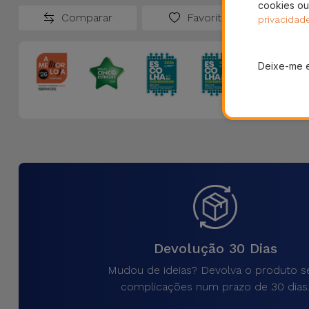
cookies ou
Comparar
Favoritos
privacidad
Deixe-me 
Devolução 30 Dias
Mudou de ideias? Devolva o produto 
complicações num prazo de 30 dias