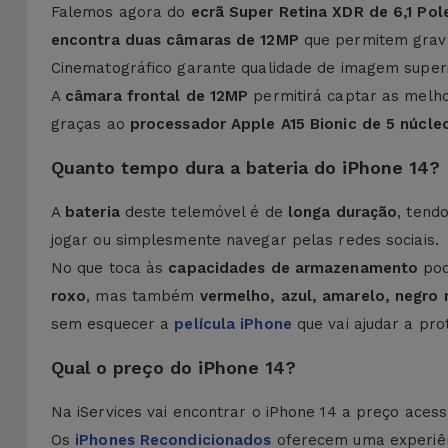
Falemos agora do
ecrã Super Retina XDR de 6,1 Po
encontra duas câmaras de 12MP
que permitem grava
Cinematográfico garante qualidade de imagem superi
A
câmara frontal de 12MP
permitirá captar as melho
graças ao
processador Apple A15 Bionic de 5 núcle
Quanto tempo dura a bateria do iPhone 14?
A
bateria
deste telemóvel é de
longa duração
, tend
jogar ou simplesmente navegar pelas redes sociais.
No que toca às
capacidades de armazenamento
pod
roxo
, mas também
vermelho, azul, amarelo, negro 
sem esquecer a
película iPhone
que vai ajudar a pr
Qual o preço do iPhone 14?
Na iServices vai encontrar o iPhone 14 a preço aces
Os
iPhones Recondicionados
oferecem uma experiên