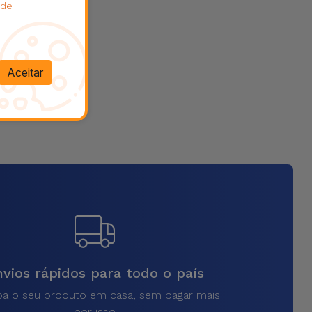
 de
Aceitar
vios rápidos para todo o país
a o seu produto em casa, sem pagar mais
por isso