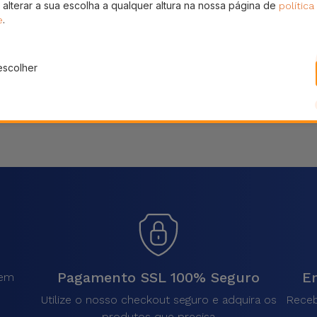
 alterar a sua escolha a qualquer altura na nossa página de
política
Partilhar
.
e
escolher
Pagamento SSL 100% Seguro
En
sem
.
Utilize o nosso checkout seguro e adquira os
Receb
produtos que precisa