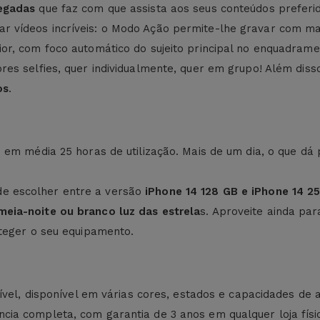
legadas
que faz com que assista aos seus conteúdos preferid
r vídeos incríveis: o Modo Ação permite-lhe gravar com ma
or, com foco automático do sujeito principal no enquadrame
res selfies, quer individualmente, quer em grupo! Além dis
os
.
o em média 25 horas de utilização. Mais de um dia, o que dá 
e escolher entre a versão
iPhone 14
128 GB e iPhone 14 2
meia-noite ou branco luz das estrela
s. Aproveite ainda pa
oteger o seu equipamento.
sível, disponível em várias cores, estados e capacidades d
cia completa, com garantia de 3 anos em qualquer loja fí