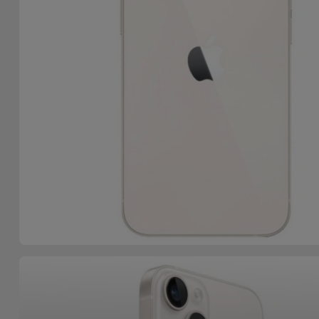
Bicicleta
Acessórios
de
Computador
Acessórios
iPad e
Tablet
Kids
Ver
tudo