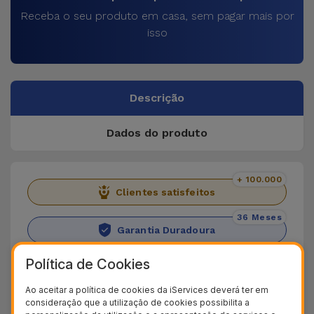
Receba o seu produto em casa, sem pagar mais por
isso
Descrição
Dados do produto
+ 100.000
Clientes satisfeitos
36 Meses
Garantia Duradoura
24H
Política de Cookies
Entrega Grátis
Ao aceitar a política de cookies da iServices deverá ter em
Conheça a Capa Xiaomi Flip Book
consideração que a utilização de cookies possibilita a