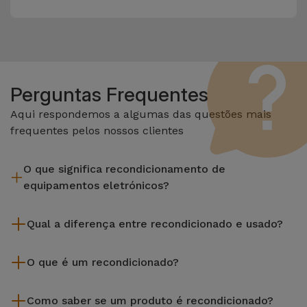
Perguntas Frequentes
Aqui respondemos a algumas das questões mais
frequentes pelos nossos clientes
O que significa recondicionamento de
equipamentos eletrónicos?
Recondicionar envolve várias etapas como a inspeção,
Qual a diferença entre recondicionado e usado?
limpeza sem esquecer a reparação de algum componente
com defeito. Vale lembrar que todos os equipamentos
Os recondicionados iServices são cuidadosamente testados
recondicionados da Services passam por vários e rigorosos
O que é um recondicionado?
e preparados por técnicos especializados para assegurar o
testes de qualidade e desempenho antes de serem
seu perfeito funcionamento. Ao contrário de um produto
Um produto Recondicionado trata-se de um equipamento
colocados à venda.
usado, um equipamento recondicionado da iServices oferece
Como saber se um produto é recondicionado?
que foi pouco ou nada utilizado. Pode ter sido expostos em