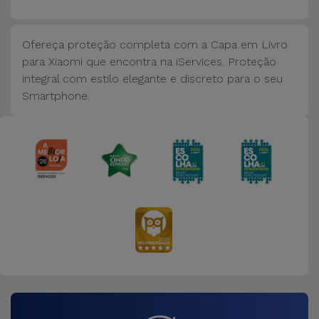
Bicicleta
Acessórios
Ofereça proteção completa com a Capa em Livro
de
para Xiaomi que encontra na iServices. Proteção
Computador
integral com estilo elegante e discreto para o seu
Smartphone.
Acessórios
iPad e
Tablet
Kids
Ver
tudo