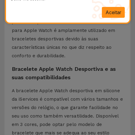
para Apple Watch assegura que a pele respire,
Aceitar
reduzindo ao mesmo tempo o suor durante a
prática desportiva. O material desta Bracelete
para Apple Watch é amplamente utilizado em
braceletes desportivas devido às suas
características únicas no que diz respeito ao
conforto e durabilidade.
Bracelete Apple Watch Desportiva e as
suas compatibilidades
A bracelete Apple Watch desportiva em silicone
da iServices é compatível com vários tamanhos e
versões do relógio, o que garante facilidade no
seu uso como também versatilidade. Disponível
em 3 cores, pode optar pelo modelo de
bracelete que mais se adequa ao seu estilo