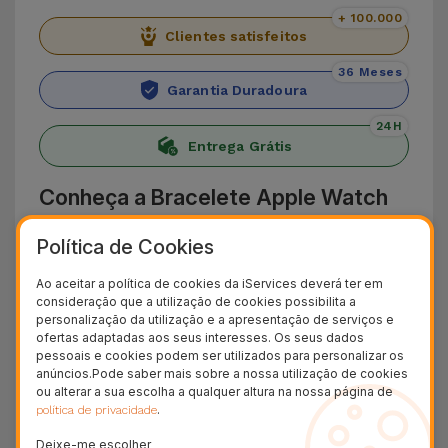
+ 100.000
Clientes satisfeitos
36 Meses
Garantia Duradoura
24H
Entrega Grátis
Conheça a Bracelete Apple Watch
Desportiva
Política de Cookies
Apresentamos a Bracelete Apple Watch
Ao aceitar a política de cookies da iServices deverá ter em
Desportiva da iServices que adiciona conforto e
consideração que a utilização de cookies possibilita a
personalização da utilização e a apresentação de serviços e
resistência aos seus dias. Fabricada a partir de
ofertas adaptadas aos seus interesses. Os seus dados
silicone leve e flexível,adapta-se a qualquer tipo
pessoais e cookies podem ser utilizados para personalizar os
anúncios.Pode saber mais sobre a nossa utilização de cookies
de pulso, podendo ser usada por longos
ou alterar a sua escolha a qualquer altura na nossa página de
períodos de tempo.
.
política de privacidade
O design perfurado desta bracelete desportiva
Deixe-me escolher