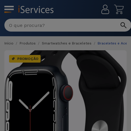
MENU
Início
Produtos
Smartwatches e Braceletes
Braceletes e Aces
PROMOÇÃO