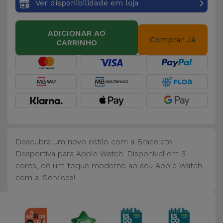
Bicicleta
Ver disponibilidade em loja
Acessórios
ADICIONAR AO
de
Comprar Já
CARRINHO
Computador
Acessórios
iPad e
Tablet
Kids
Descubra um novo estilo com a Bracelete
Desportiva para Apple Watch. Disponível em 3
Ver
cores, dê um toque moderno ao seu Apple Watch
tudo
com a iServices!