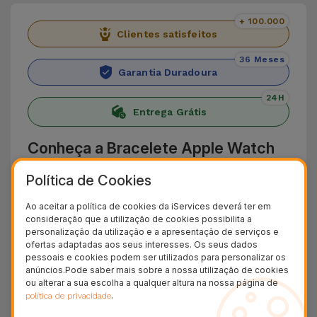
+ 100.000
Clientes satisfeitos
36 Meses
Garantia Duradoura
24H
Entrega Grátis
Conheça a Bracelete Apple Watch
Desportiva
Política de Cookies
Apresentamos a Bracelete Apple Watch
Ao aceitar a política de cookies da iServices deverá ter em
Desportiva da iServices que adiciona conforto e
consideração que a utilização de cookies possibilita a
personalização da utilização e a apresentação de serviços e
resistência aos seus dias. Fabricada a partir de
ofertas adaptadas aos seus interesses. Os seus dados
pessoais e cookies podem ser utilizados para personalizar os
silicone leve e flexível,adapta-se a qualquer tipo
anúncios.Pode saber mais sobre a nossa utilização de cookies
de pulso, podendo ser usada por longos
ou alterar a sua escolha a qualquer altura na nossa página de
.
política de privacidade
períodos de tempo.