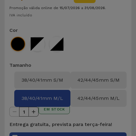
para
Outras
Promoção válida online de
15/07/2026
a
31/08/2026
.
Telemóvel
Marcas
IVA incluído
Gadgets
Cor
Ver
tudo
Higiene
e Casa
Tamanho
Carteiras,
Bolsas e
38/40/41mm S/M
42/44/45mm S/M
Malas
Localizadores
38/40/41mm M/L
42/44/45mm M/L
e Acessórios
EM STOCK
1
Mobilidade,
Entrega gratuita, prevista para terça-feira!
Auto e