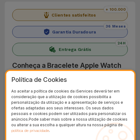
+ 100.000
Clientes satisfeitos
36 Meses
Garantia Duradoura
24H
Entrega Grátis
Conheça a Bracelete Apple Watch
Desportiva
Política de Cookies
Apresentamos a Bracelete Apple Watch
Ao aceitar a política de cookies da iServices deverá ter em
Desportiva da iServices que adiciona conforto e
consideração que a utilização de cookies possibilita a
personalização da utilização e a apresentação de serviços e
resistência aos seus dias. Fabricada a partir de
ofertas adaptadas aos seus interesses. Os seus dados
pessoais e cookies podem ser utilizados para personalizar os
silicone leve e flexível,adapta-se a qualquer tipo
anúncios.Pode saber mais sobre a nossa utilização de cookies
de pulso, podendo ser usada por longos
ou alterar a sua escolha a qualquer altura na nossa página de
.
política de privacidade
períodos de tempo.