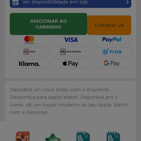
Bicicleta
Ver disponibilidade em loja
Acessórios
ADICIONAR AO
de
Comprar Já
CARRINHO
Computador
Acessórios
iPad e
Tablet
Kids
Descubra um novo estilo com a Bracelete
Desportiva para Apple Watch. Disponível em 3
Ver
cores, dê um toque moderno ao seu Apple Watch
tudo
com a iServices!