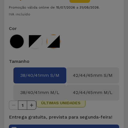
para
Outras
Promoção válida online de
15/07/2026
a
31/08/2026
.
Telemóvel
Marcas
IVA incluído
Gadgets
Cor
Ver
tudo
Higiene
e Casa
Tamanho
Carteiras,
Bolsas e
38/40/41mm S/M
42/44/45mm S/M
Malas
Localizadores
38/40/41mm M/L
42/44/45mm M/L
e Acessórios
ÚLTIMAS UNIDADES
1
Mobilidade,
Entrega gratuita, prevista para segunda-feira!
Auto e