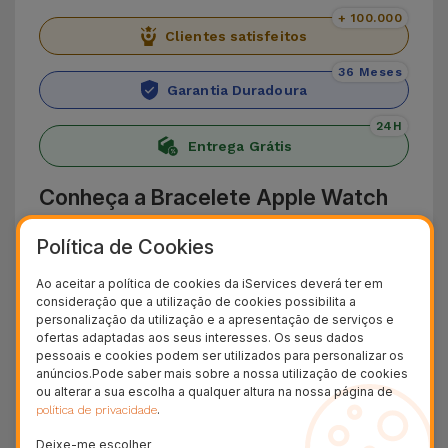
+ 100.000
Clientes satisfeitos
36 Meses
Garantia Duradoura
24H
Entrega Grátis
Conheça a Bracelete Apple Watch
Desportiva
Política de Cookies
Apresentamos a Bracelete Apple Watch
Ao aceitar a política de cookies da iServices deverá ter em
Desportiva da iServices que adiciona conforto e
consideração que a utilização de cookies possibilita a
personalização da utilização e a apresentação de serviços e
resistência aos seus dias. Fabricada a partir de
ofertas adaptadas aos seus interesses. Os seus dados
silicone leve e flexível,adapta-se a qualquer tipo
pessoais e cookies podem ser utilizados para personalizar os
anúncios.Pode saber mais sobre a nossa utilização de cookies
de pulso, podendo ser usada por longos
ou alterar a sua escolha a qualquer altura na nossa página de
períodos de tempo.
.
política de privacidade
O design perfurado desta bracelete desportiva
Deixe-me escolher