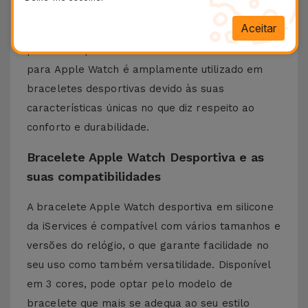
para Apple Watch assegura que a pele respire,
Aceitar
reduzindo ao mesmo tempo o suor durante a
prática desportiva. O material desta Bracelete
para Apple Watch é amplamente utilizado em
braceletes desportivas devido às suas
características únicas no que diz respeito ao
conforto e durabilidade.
Bracelete Apple Watch Desportiva e as
suas compatibilidades
A bracelete Apple Watch desportiva em silicone
da iServices é compatível com vários tamanhos e
versões do relógio, o que garante facilidade no
seu uso como também versatilidade. Disponível
em 3 cores, pode optar pelo modelo de
bracelete que mais se adequa ao seu estilo