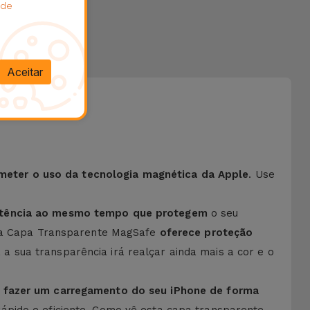
 de
Aceitar
meter o uso da tecnologia magnética da Apple
. Use
sistência ao mesmo tempo que protegem
o seu
esta Capa Transparente MagSafe
oferece proteção
 a sua transparência irá realçar ainda mais a cor e o
a fazer um carregamento do seu iPhone de forma