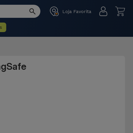
Loja Favorita
s
agSafe