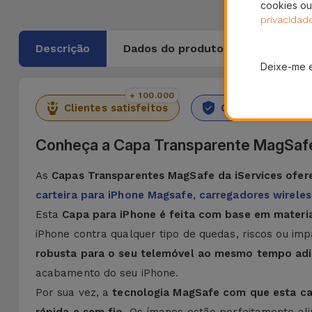
cookies ou
privacidad
Descrição
Dados do produto
Deixe-me 
+ 100.000
36 M
Clientes satisfeitos
Garantia Durado
Conheça a Capa Transparente MagSaf
As
Capas Transparentes MagSafe da iServices ofe
carteira para iPhone Magsafe
,
carregadores wireles
Esta
Capa para iPhone é feita com base em materi
iPhone contra qualquer tipo de quedas, riscos ou i
robusta para o seu telemóvel ao mesmo tempo adici
acabamento do seu iPhone.
Por sua vez, a
tecnologia MagSafe com que esta cap