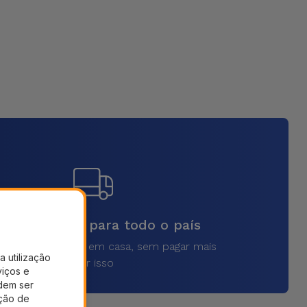
vios rápidos para todo o país
a o seu produto em casa, sem pagar mais
a utilização
por isso
viços e
dem ser
ação de