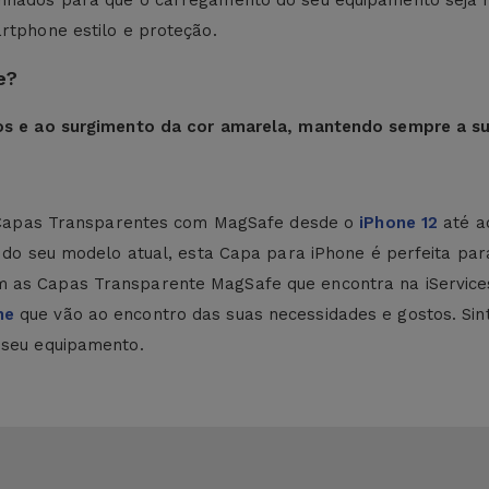
inhados para que o carregamento do seu equipamento seja r
artphone estilo e proteção.
e?
scos e ao surgimento da cor amarela, mantendo sempre a s
rar Capas Transparentes com MagSafe desde o
iPhone 12
até 
o do seu modelo atual, esta Capa para iPhone é perfeita par
 as Capas Transparente MagSafe que encontra na iService
ne
que vão ao encontro das suas necessidades e gostos. Sin
seu equipamento.