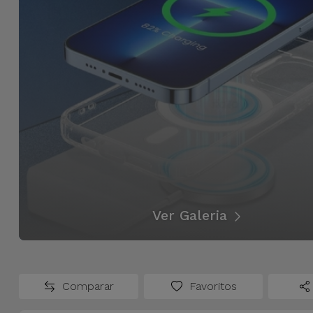
Bicicleta
Acessórios
de
Computador
Acessórios
iPad e
Tablet
Kids
Ver Galeria
Ver
tudo
Comparar
Favoritos