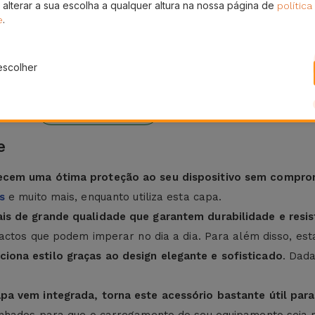
 alterar a sua escolha a qualquer altura na nossa página de
política
.
e
escolher
eses
24H
ura
Entrega Grátis
e
recem uma ótima proteção ao seu dispositivo sem compro
s
e muito mais, enquanto utiliza esta capa.
ais de grande qualidade que garantem durabilidade e re
mpactos que podem imperar no dia a dia. Para além disso, 
ona estilo graças ao design elegante e sofisticado
. Dada
a vem integrada, torna este acessório bastante útil par