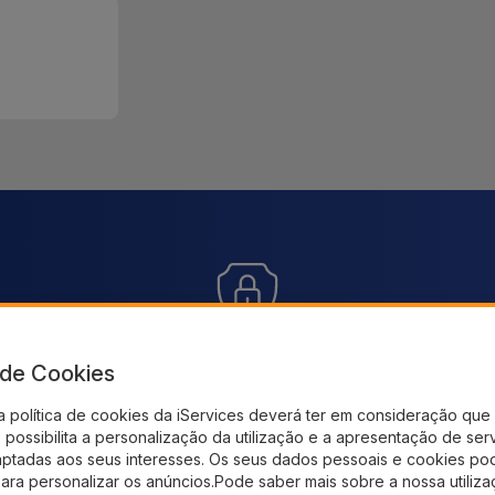
Pagamento SSL 100% Seguro
En
sem
a de Cookies
.
Utilize o nosso checkout seguro e adquira os
Receb
a política de cookies da iServices deverá ter em consideração que 
produtos que precisa
possibilita a personalização da utilização e a apresentação de ser
aptadas aos seus interesses. Os seus dados pessoais e cookies po
para personalizar os anúncios.Pode saber mais sobre a nossa utiliz