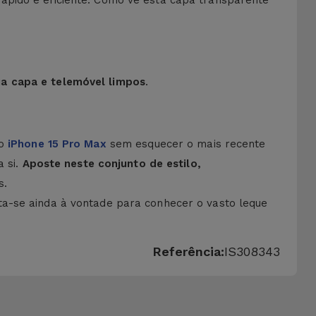
ápido e eficiente. Como vê esta capa transparente
ua capa e telemóvel limpos
.
ao
iPhone 15 Pro Max
sem esquecer o mais recente
a si.
Aposte neste conjunto de estilo,
s.
ta-se ainda à vontade para conhecer o vasto leque
Referência:
IS308343