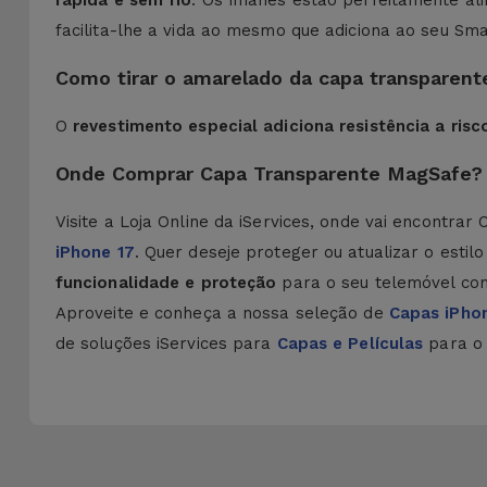
rápida e sem fio
. Os ímanes estão perfeitamente al
facilita-lhe a vida ao mesmo que adiciona ao seu Sm
Como tirar o amarelado da capa transparent
O
revestimento especial adiciona resistência a ri
Onde Comprar Capa Transparente MagSafe?
Visite a Loja Online da iServices, onde vai encont
iPhone 17
. Quer deseje proteger ou atualizar o estil
funcionalidade e proteção
para o seu telemóvel com
Aproveite e conheça a nossa seleção de
Capas iPho
de soluções iServices para
Capas e Películas
para o 