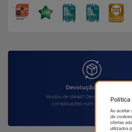
Devolução 30 Dias
Mudou de ideias? Devolva o produto 
Polític
complicações num prazo de 30 dias
Ao aceitar 
de cookies 
ofertas ad
utilizados 