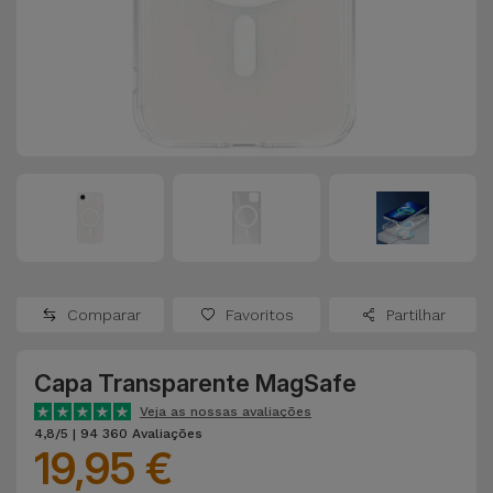
Apple Watch
Adaptadores
Samsung
Recondicionados
Capas e
Xiaomi
Samsung
Películas
Recondicionados
Huawei
Powerbanks
iMac
Recondicionados
Oppo
Carregadores
Consolas
OnePlus
Auriculares
Recondicionadas
Comparar
Favoritos
Partilhar
e Colunas
Google
Ver
Capa Transparente MagSafe
Smartwatches
tudo
Dyson
e Braceletes
Veja as nossas avaliações
4,8/5 | 94 360 Avaliações
19,95 €
TCL
Correntes