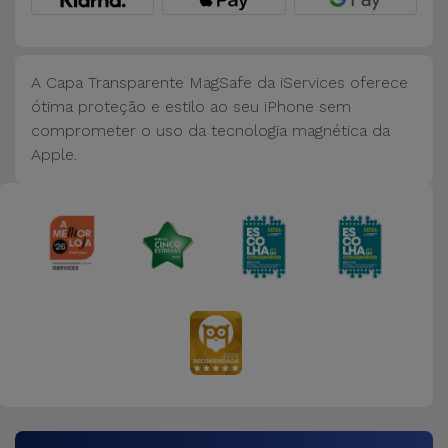
Bicicleta
Acessórios
de
A Capa Transparente MagSafe da iServices oferece
Computador
ótima proteção e estilo ao seu iPhone sem
comprometer o uso da tecnologia magnética da
Apple.
Acessórios
iPad e
Tablet
Kids
Ver
tudo