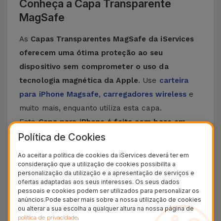
Conheça a Capa Transparente
MagSafe
As
Capas Transparentes MagSafe da iServices
oferecem uma ótima proteção ao seu
dispositivo sem comprometer o uso da
tecnologia magnética da Apple
. Use
carteira
para iPhone Magsafe
,
carregadores wireless
e
muito mais, enquanto utiliza esta capa.
Esta
Capa para iPhone é feita com base em
Política de Cookies
materiais de grande qualidade que garantem
durabilidade e resistência ao mesmo tempo
Ao aceitar a política de cookies da iServices deverá ter em
que protegem
o seu iPhone contra qualquer tipo
consideração que a utilização de cookies possibilita a
personalização da utilização e a apresentação de serviços e
de quedas, riscos ou impactos que podem
ofertas adaptadas aos seus interesses. Os seus dados
imperar no dia a dia. Para além disso, esta Capa
pessoais e cookies podem ser utilizados para personalizar os
anúncios.Pode saber mais sobre a nossa utilização de cookies
Transparente MagSafe
oferece proteção
ou alterar a sua escolha a qualquer altura na nossa página de
.
política de privacidade
robusta para o seu telemóvel ao mesmo tempo