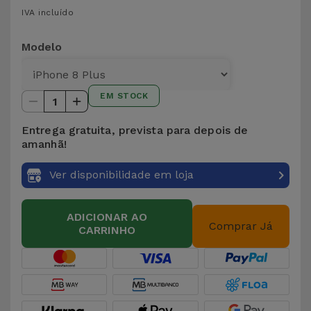
para
IVA incluído
Outras
Telemóvel
Marcas
Modelo
Gadgets
Ver
tudo
Higiene
EM STOCK
1
e Casa
Entrega gratuita, prevista para depois de
amanhã!
Carteiras,
Bolsas e
Ver disponibilidade em loja
Malas
ADICIONAR AO
Localizadores
Comprar Já
CARRINHO
e Acessórios
Mobilidade,
Auto e