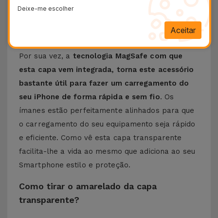
adiciona estilo graças ao design elegante e
Deixe-me escolher
sofisticado
. Dada a sua transparência irá
realçar ainda mais a cor e o acabamento do seu
Aceitar
iPhone.
Por sua vez, a
tecnologia MagSafe com que
esta capa vem integrada, torna este acessório
bastante útil para fazer um carregamento do
seu iPhone de forma rápida e sem fio
. Os
ímanes estão perfeitamente alinhados para que
o carregamento do seu equipamento seja rápido
e eficiente. Como vê esta capa transparente
facilita-lhe a vida ao mesmo que adiciona ao seu
Smartphone estilo e proteção.
Como tirar o amarelado da capa
transparente?