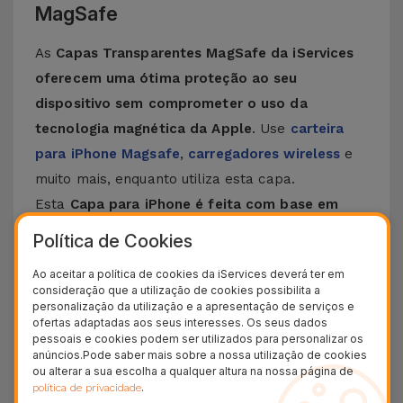
MagSafe
As
Capas Transparentes MagSafe da iServices
oferecem uma ótima proteção ao seu
dispositivo sem comprometer o uso da
tecnologia magnética da Apple
. Use
carteira
para iPhone Magsafe
,
carregadores wireless
e
muito mais, enquanto utiliza esta capa.
Esta
Capa para iPhone é feita com base em
materiais de grande qualidade que garantem
Política de Cookies
durabilidade e resistência ao mesmo tempo
Ao aceitar a política de cookies da iServices deverá ter em
que protegem
o seu iPhone contra qualquer tipo
consideração que a utilização de cookies possibilita a
de quedas, riscos ou impactos que podem
personalização da utilização e a apresentação de serviços e
ofertas adaptadas aos seus interesses. Os seus dados
imperar no dia a dia. Para além disso, esta Capa
pessoais e cookies podem ser utilizados para personalizar os
Transparente MagSafe
oferece proteção
anúncios.Pode saber mais sobre a nossa utilização de cookies
ou alterar a sua escolha a qualquer altura na nossa página de
robusta para o seu telemóvel ao mesmo tempo
.
política de privacidade