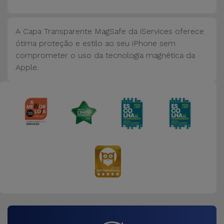
Bicicleta
Acessórios
A Capa Transparente MagSafe da iServices oferece
de
ótima proteção e estilo ao seu iPhone sem
Computador
comprometer o uso da tecnologia magnética da
Apple.
Acessórios
iPad e
Tablet
Kids
Ver
tudo