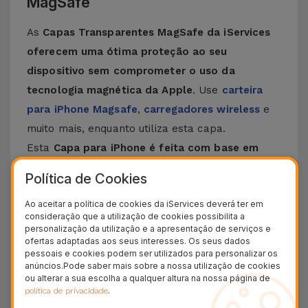
MagSafe
As
Capas Transparentes MagSafe da iServices
oferecem uma ótima proteção ao seu
dispositivo sem comprometer o uso da
tecnologia magnética da Apple
. Use
carteira
para iPhone Magsafe
,
carregadores wireless
e
muito mais, enquanto utiliza esta capa.
Esta
Capa para iPhone é feita com base em
materiais de grande qualidade que garantem
Política de Cookies
durabilidade e resistência ao mesmo tempo
Ao aceitar a política de cookies da iServices deverá ter em
que protegem
o seu iPhone contra qualquer tipo
consideração que a utilização de cookies possibilita a
de quedas, riscos ou impactos que podem
personalização da utilização e a apresentação de serviços e
ofertas adaptadas aos seus interesses. Os seus dados
imperar no dia a dia. Para além disso, esta Capa
pessoais e cookies podem ser utilizados para personalizar os
Transparente MagSafe
oferece proteção
anúncios.Pode saber mais sobre a nossa utilização de cookies
ou alterar a sua escolha a qualquer altura na nossa página de
robusta para o seu telemóvel ao mesmo tempo
.
política de privacidade
adiciona estilo graças ao design elegante e