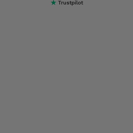
★
Trustpilot
ecrã, software, conectividade, conexões, entre outros.