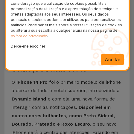
consideração que a utilização de cookies possibilita a
Testes de qualidade
personalização da utilização e a apresentação de serviços e
ofertas adaptadas aos seus interesses. Os seus dados
+ 100.000
pessoais e cookies podem ser utilizados para personalizar os
Clientes satisfeitos
anúncios.Pode saber mais sobre a nossa utilização de cookies
ou alterar a sua escolha a qualquer altura na nossa página de
36 Meses
.
política de privacidade
Garantia Duradoura
Deixe-me escolher
24H
Entrega Grátis
Aceitar
Conheça o iPhone 14 Pro
O
iPhone 14 Pro
foi o primeiro modelo de iPhone
a deixar de lado o notch superior, introduzindo a
Dynamic Island
e com ela uma nova forma de
interagir com as notificações.
Disponível em
quatro cores brilhantes, como Preto Sideral,
Dourado, Prateado e Roxo Escuro
, o seu novo
iPhone será o centro das atenções. Falando em