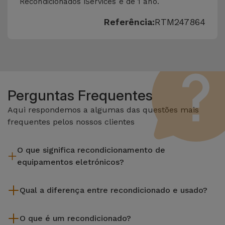
Recondicionados iServices é de 1 ano.
Referência:
RTM247864
Perguntas Frequentes
Aqui respondemos a algumas das questões mais
frequentes pelos nossos clientes
O que significa recondicionamento de
equipamentos eletrónicos?
Recondicionar envolve várias etapas como a inspeção,
Qual a diferença entre recondicionado e usado?
limpeza sem esquecer a reparação de algum componente
com defeito. Vale lembrar que todos os equipamentos
Os recondicionados iServices são cuidadosamente testados
recondicionados da Services passam por vários e rigorosos
O que é um recondicionado?
e preparados por técnicos especializados para assegurar o