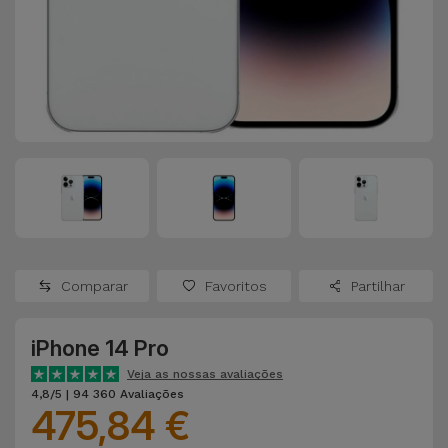
Apple Watch
Adaptadores
Samsung
Recondicionados
Capas e
Xiaomi
Samsung
Películas
Recondicionados
Huawei
Powerbanks
iMac
Recondicionados
Oppo
Carregadores
Consolas
OnePlus
Auriculares
Recondicionadas
Comparar
Favoritos
Partilhar
e Colunas
Google
Ver
iPhone 14 Pro
Smartwatches
tudo
Dyson
e Braceletes
Veja as nossas avaliações
4,8/5 | 94 360 Avaliações
475,84 €
TCL
Correntes