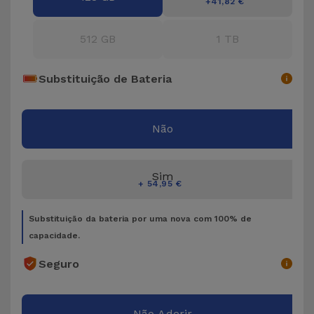
Bicicleta
+41,82 €
Acessórios
512 GB
1 TB
de
Computador
Substituição de Bateria
Acessórios
iPad e
Não
Tablet
Sim
Kids
+ 54,95 €
Substituição da bateria por uma nova com 100% de
Ver
capacidade.
tudo
Seguro
Não Aderir