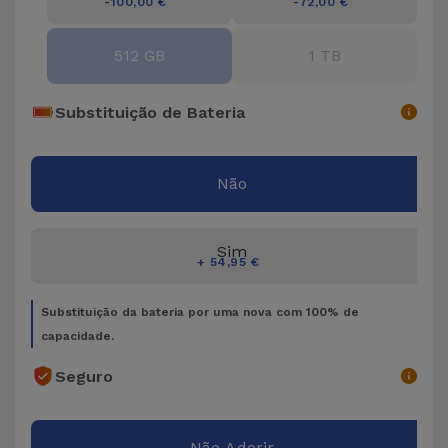
Bicicleta
-100,00 €
-72,00 €
Acessórios
512 GB
1 TB
de
Computador
Substituição de Bateria
Acessórios
iPad e
Não
Tablet
Sim
Kids
+ 54,95 €
Substituição da bateria por uma nova com 100% de
Ver
capacidade.
tudo
Seguro
Não Aderir