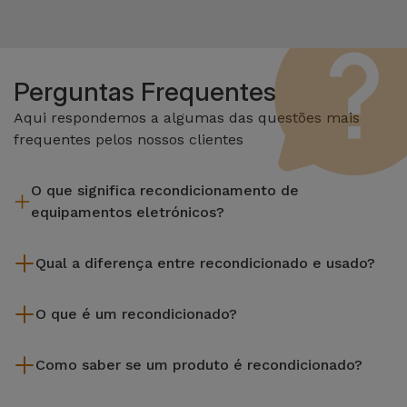
Perguntas Frequentes
Aqui respondemos a algumas das questões mais
frequentes pelos nossos clientes
O que significa recondicionamento de
equipamentos eletrónicos?
Recondicionar envolve várias etapas como a inspeção,
Qual a diferença entre recondicionado e usado?
limpeza sem esquecer a reparação de algum componente
com defeito. Vale lembrar que todos os equipamentos
Os recondicionados iServices são cuidadosamente testados
recondicionados da Services passam por vários e rigorosos
O que é um recondicionado?
e preparados por técnicos especializados para assegurar o
testes de qualidade e desempenho antes de serem
seu perfeito funcionamento. Ao contrário de um produto
Um produto Recondicionado trata-se de um equipamento
colocados à venda.
usado, um equipamento recondicionado da iServices oferece
Como saber se um produto é recondicionado?
que foi pouco ou nada utilizado. Pode ter sido expostos em
uma maior fiabilidade, garantia de 3 anos e uma excelente
loja ou tido origem em programas de retoma, renovação de
Um equipamento é Recondicionado quando apresenta um
relação qualidade-preço, permitindo-te poupar sem abdicar