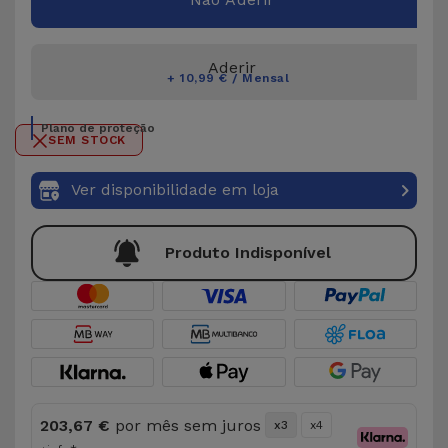
Aderir
+ 10,99 € / Mensal
Plano de proteção
SEM STOCK
Ver disponibilidade em loja
Produto Indisponível
203,67 €
por mês sem juros
x3
x4