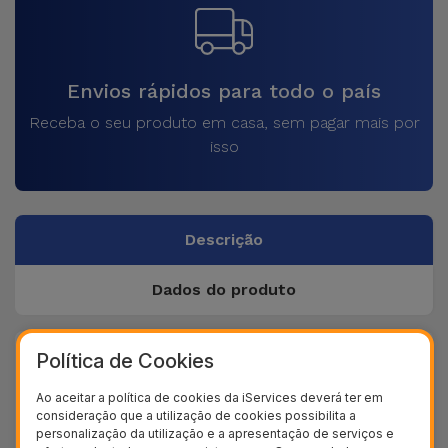
Envios rápidos para todo o país
Receba o seu produto em casa, sem pagar mais por
isso
Descrição
Dados do produto
Política de Cookies
+ 40
Testes de qualidade
Ao aceitar a política de cookies da iServices deverá ter em
+ 100.000
consideração que a utilização de cookies possibilita a
Clientes satisfeitos
personalização da utilização e a apresentação de serviços e