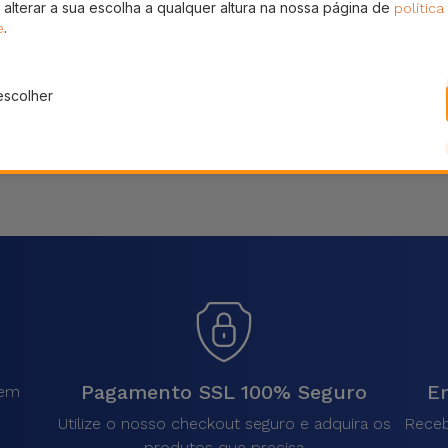
 alterar a sua escolha a qualquer altura na nossa página de
política
Partilhar
.
e
escolher
Pagamento SSL 100% Seguro
En
sem
.
Utilize o nosso checkout seguro e adquira os
Receb
produtos que precisa