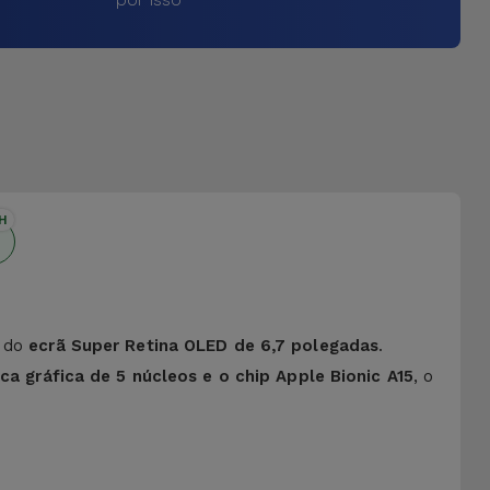
H
s do
ecrã Super Retina OLED de 6,7 polegadas
.
ca gráfica de 5 núcleos e o chip Apple Bionic A15
, o