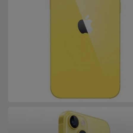
Bicicleta
Acessórios
de
Computador
Acessórios
iPad e
Tablet
Kids
Ver
tudo