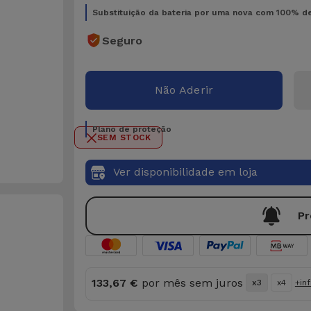
Substituição da bateria por uma nova com 100% d
Seguro
Não Aderir
Plano de proteção
SEM STOCK
Ver disponibilidade em loja
Pr
133,67 €
por mês sem juros
x3
x4
+in