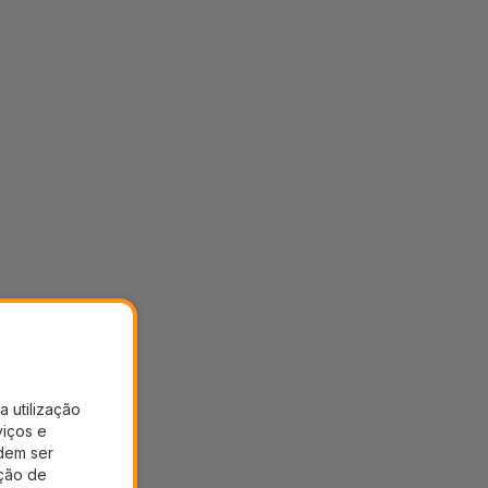
a utilização
viços e
dem ser
ação de