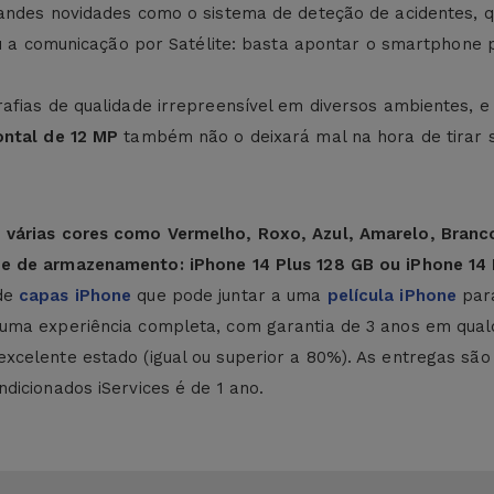
ndes novidades como o sistema de deteção de acidentes, q
 ou a comunicação por Satélite: basta apontar o smartphone 
afias de qualidade irrepreensível em diversos ambientes, e 
ontal de 12 MP
também não o deixará mal na hora de tirar 
m
várias cores como Vermelho, Roxo, Azul, Amarelo, Branco
de de armazenamento:
iPhone
14 Plus
128 GB ou
iPhone
14
 de
capas iPhone
que pode juntar a uma
película iPhone
para
uma experiência completa, com garantia de 3 anos em qual
celente estado (igual ou superior a 80%). As entregas são g
dicionados iServices é de 1 ano.