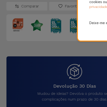
cookies ou
Comparar
Favoritos
privacidad
Deixe-me 
Devolução 30 Dias
Mudou de ideias? Devolva o produto 
complicações num prazo de 30 dias