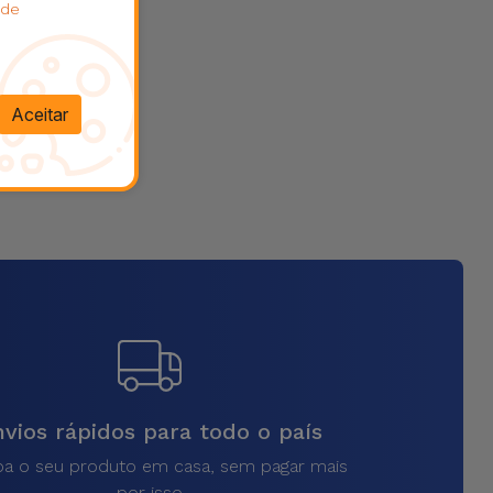
 de
Aceitar
vios rápidos para todo o país
a o seu produto em casa, sem pagar mais
por isso