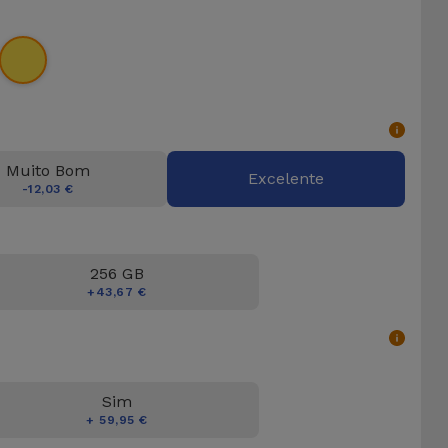
Muito Bom
Excelente
-12,03 €
256 GB
+43,67 €
Sim
+ 59,95 €