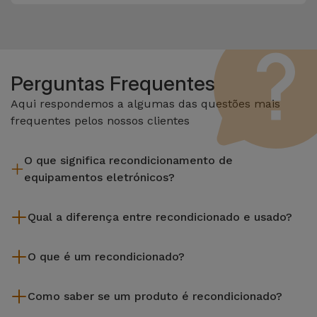
Perguntas Frequentes
Aqui respondemos a algumas das questões mais
frequentes pelos nossos clientes
O que significa recondicionamento de
equipamentos eletrónicos?
Recondicionar envolve várias etapas como a inspeção,
Qual a diferença entre recondicionado e usado?
limpeza sem esquecer a reparação de algum componente
com defeito. Vale lembrar que todos os equipamentos
Os recondicionados iServices são cuidadosamente testados
recondicionados da Services passam por vários e rigorosos
O que é um recondicionado?
e preparados por técnicos especializados para assegurar o
testes de qualidade e desempenho antes de serem
seu perfeito funcionamento. Ao contrário de um produto
Um produto Recondicionado trata-se de um equipamento
colocados à venda.
usado, um equipamento recondicionado da iServices oferece
Como saber se um produto é recondicionado?
que foi pouco ou nada utilizado. Pode ter sido expostos em
uma maior fiabilidade, garantia de 3 anos e uma excelente
loja ou tido origem em programas de retoma, renovação de