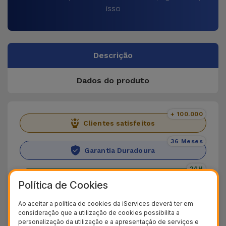
isso
Descrição
Dados do produto
+ 100.000
Clientes satisfeitos
36 Meses
Garantia Duradoura
24H
Entrega Grátis
Política de Cookies
Descubra a Capa Huawei
Ao aceitar a política de cookies da iServices deverá ter em
consideração que a utilização de cookies possibilita a
Transparente
personalização da utilização e a apresentação de serviços e