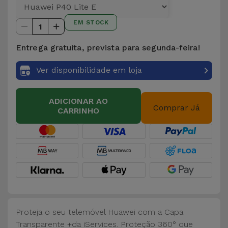
para
Outras
Telemóvel
EM STOCK
Marcas
1
Gadgets
Entrega gratuita, prevista para segunda-feira!
Ver
tudo
Ver disponibilidade em loja
Higiene
e Casa
ADICIONAR AO
Comprar Já
CARRINHO
Carteiras,
Bolsas e
Malas
Localizadores
e Acessórios
Mobilidade,
Proteja o seu telemóvel Huawei com a Capa
Auto e
Transparente +da iServices. Proteção 360° que