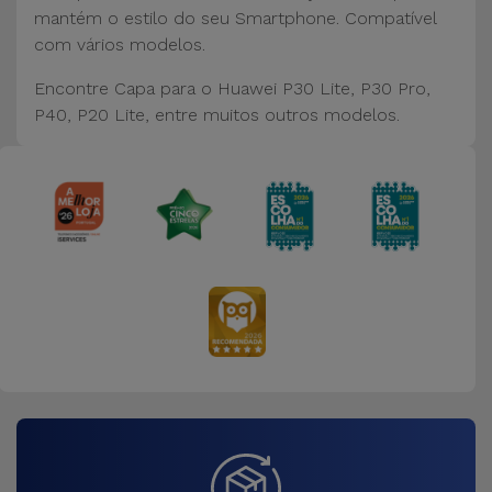
Bicicleta
mantém o estilo do seu Smartphone. Compatível
com vários modelos.
Acessórios
de
Encontre Capa para o Huawei P30 Lite, P30 Pro,
Computador
P40, P20 Lite, entre muitos outros modelos.
Acessórios
iPad e
Tablet
Kids
Ver
tudo