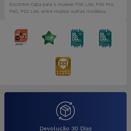
Bicicleta
Encontre Capa para o Huawei P30 Lite, P30 Pro,
P40, P20 Lite, entre muitos outros modelos.
Acessórios
de
Computador
Acessórios
iPad e
Tablet
Kids
Ver
tudo
Devolução 30 Dias