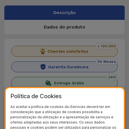
Descrição
Dados do produto
+ 100.000
Clientes satisfeitos
36 Meses
Garantia Duradoura
24H
Entrega Grátis
Política de Cookies
Descubra a Capa Huawei
Transparente
Ao aceitar a política de cookies da iServices deverá ter em
consideração que a utilização de cookies possibilita a
personalização da utilização e a apresentação de serviços e
Falar da Capa Transparente para Huawei é a
ofertas adaptadas aos seus interesses. Os seus dados
opção perfeita para quem proteger o
pessoais e cookies podem ser utilizados para personalizar os