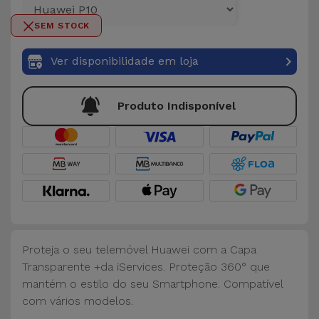
para
Outras
Telemóvel
SEM STOCK
Marcas
Gadgets
Ver disponibilidade em loja
Ver
tudo
Higiene
Produto Indisponível
e Casa
Carteiras,
Bolsas e
Malas
Localizadores
e Acessórios
Proteja o seu telemóvel Huawei com a Capa
Transparente +da iServices. Proteção 360° que
mantém o estilo do seu Smartphone. Compatível
Mobilidade,
com vários modelos.
Auto e