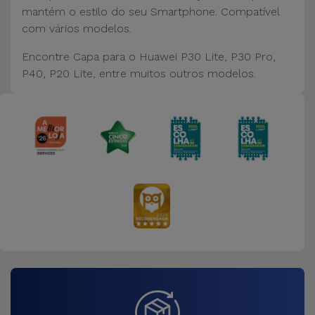
Bicicleta
mantém o estilo do seu Smartphone. Compatível
com vários modelos.
Acessórios
de
Encontre Capa para o Huawei P30 Lite, P30 Pro,
Computador
P40, P20 Lite, entre muitos outros modelos.
Acessórios
iPad e
Tablet
Kids
Ver
tudo