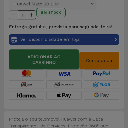
para
Outras
Telemóvel
EM STOCK
Marcas
1
Gadgets
Entrega gratuita, prevista para segunda-feira!
Ver
tudo
Ver disponibilidade em loja
Higiene
e Casa
ADICIONAR AO
Comprar Já
CARRINHO
Carteiras,
Bolsas e
Malas
Localizadores
e Acessórios
Mobilidade,
Proteja o seu telemóvel Huawei com a Capa
Auto e
Transparente +da iServices. Proteção 360° que