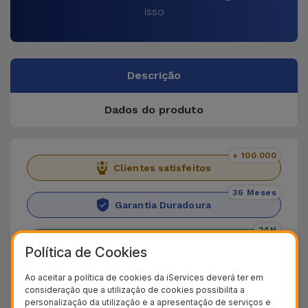
isso
Descrição
Dados do produto
+ 100.000
Clientes satisfeitos
36 Meses
Garantia Duradoura
24H
Entrega Grátis
Política de Cookies
Descubra a Capa Huawei
Ao aceitar a política de cookies da iServices deverá ter em
consideração que a utilização de cookies possibilita a
Transparente
personalização da utilização e a apresentação de serviços e