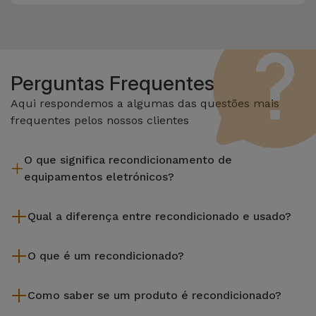
Perguntas Frequentes
Aqui respondemos a algumas das questões mais
frequentes pelos nossos clientes
O que significa recondicionamento de
equipamentos eletrónicos?
Recondicionar envolve várias etapas como a inspeção,
Qual a diferença entre recondicionado e usado?
limpeza sem esquecer a reparação de algum componente
com defeito. Vale lembrar que todos os equipamentos
Os recondicionados iServices são cuidadosamente testados
recondicionados da Services passam por vários e rigorosos
O que é um recondicionado?
e preparados por técnicos especializados para assegurar o
testes de qualidade e desempenho antes de serem
seu perfeito funcionamento. Ao contrário de um produto
Um produto Recondicionado trata-se de um equipamento
colocados à venda.
usado, um equipamento recondicionado da iServices oferece
Como saber se um produto é recondicionado?
que foi pouco ou nada utilizado. Pode ter sido expostos em
uma maior fiabilidade, garantia de 3 anos e uma excelente
loja ou tido origem em programas de retoma, renovação de