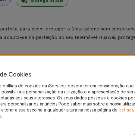
Entrega Grátis
perfeita para quem proteger o Smartphone sem compromete
capa adapta-se na perfeição ao seu telemóvel Huawei, prot
Huawei
 original do dispositivo enquanto a estrutura absorve, nas 
a de Cookies
óveis Huawei não adiciona volume assegurando acesso total 
a política de cookies da iServices deverá ter em consideração que 
possibilita a personalização da utilização e a apresentação de ser
 Lite entre outros modelos
aptadas aos seus interesses. Os seus dados pessoais e cookies po
inal do telemóvel Huawei
para personalizar os anúncios.Pode saber mais sobre a nossa utiliz
ia a dia
 alterar a sua escolha a qualquer altura na nossa página de
política
.
e
ncionalidades