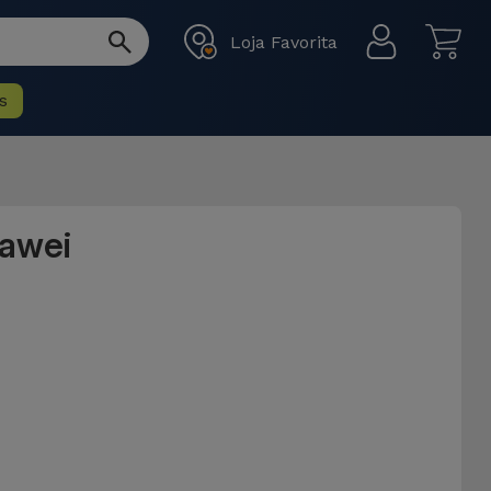
Loja Favorita
s
awei