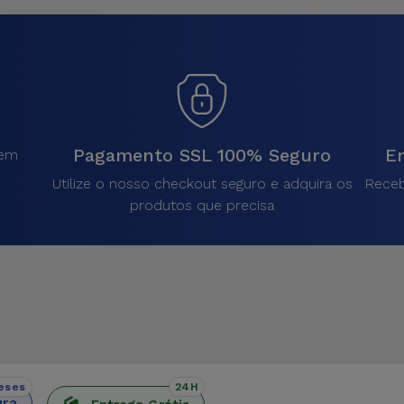
Pagamento SSL 100% Seguro
En
sem
.
Utilize o nosso checkout seguro e adquira os
Receb
produtos que precisa
eses
24H
ura