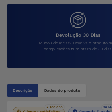
para
Outras
Telemóvel
Marcas
Gadgets
Ver
tudo
Devolução 30 Dias
Higiene
e Casa
Mudou de ideias? Devolva o produto 
complicações num prazo de 30 dias
Carteiras,
Bolsas e
Malas
Localizadores
e Acessórios
Descrição
Dados do produto
Mobilidade,
Auto e
+ 100.000
36 M
Clientes satisfeitos
Garantia Durado