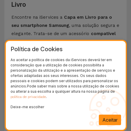
Livro
Encontre na iServices a
Capa em Livro para o
seu smartphone Samsung
, uma solução segura e
elegante. Trata-se de um acessório
compatível
com vários modelos de telemóveis Samsung
.
Política de Cookies
Se procura uma capa para
Samsung A51
,
Samsung A71
ou para modelos mais recentes
Ao aceitar a política de cookies da iServices deverá ter em
consideração que a utilização de cookies possibilita a
como o
Samsung S23 Ultra
, é na nossa Loja
personalização da utilização e a apresentação de serviços e
Online que vai encontrar.
ofertas adaptadas aos seus interesses. Os seus dados
pessoais e cookies podem ser utilizados para personalizar os
Falar desta
Capa Flip
, é falar de uma
anúncios.Pode saber mais sobre a nossa utilização de cookies
combinação perfeita entre proteção e estilo,
ou alterar a sua escolha a qualquer altura na nossa página de
.
política de privacidade
sem que a funcionalidade do telemóvel seja
Deixe-me escolher
comprometida
. O design clássico de livro,
adiciona a esta capa descrição e proteção total
Aceitar
contra arranhões, quedas ou impactos comuns