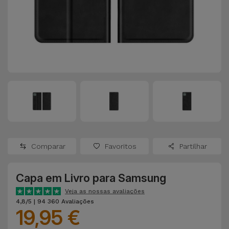
Apple Watch
Adaptadores
Samsung
Recondicionados
Capas e
Xiaomi
Samsung
Películas
Recondicionados
Huawei
Powerbanks
iMac
Recondicionados
Oppo
Carregadores
Consolas
OnePlus
Auriculares
Recondicionadas
Comparar
Favoritos
Partilhar
e Colunas
Google
Ver
Capa em Livro para Samsung
Smartwatches
tudo
Dyson
e Braceletes
Veja as nossas avaliações
4,8/5 | 94 360 Avaliações
19,95 €
TCL
Correntes