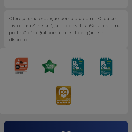
Bicicleta
Acessórios
Ofereça uma proteção completa com a Capa em
de
Livro para Samsung, já disponível na iServices. Uma
Computador
proteção integral com um estilo elegante e
discreto.
Acessórios
iPad e
Tablet
Kids
Ver
tudo