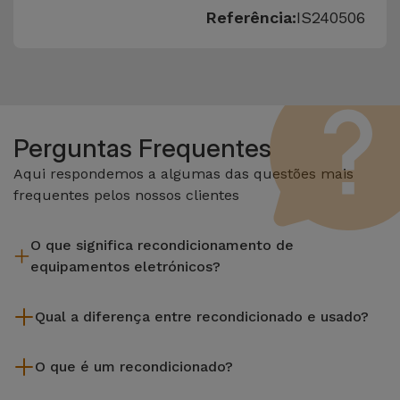
Referência:
IS240506
Perguntas Frequentes
Aqui respondemos a algumas das questões mais
frequentes pelos nossos clientes
O que significa recondicionamento de
equipamentos eletrónicos?
Recondicionar envolve várias etapas como a inspeção,
Qual a diferença entre recondicionado e usado?
limpeza sem esquecer a reparação de algum componente
com defeito. Vale lembrar que todos os equipamentos
Os recondicionados iServices são cuidadosamente testados
recondicionados da Services passam por vários e rigorosos
O que é um recondicionado?
e preparados por técnicos especializados para assegurar o
testes de qualidade e desempenho antes de serem
seu perfeito funcionamento. Ao contrário de um produto
Um produto Recondicionado trata-se de um equipamento