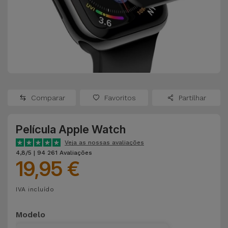
Apple Watch
Adaptadores
Samsung
Recondicionados
Capas e
Xiaomi
Samsung
Películas
Recondicionados
Huawei
Powerbanks
iMac
Recondicionados
Comparar
Favoritos
Partilhar
Oppo
Carregadores
Consolas
Película Apple Watch
OnePlus
Auriculares
Recondicionadas
Veja as nossas avaliações
e Colunas
4,8/5 | 94 261 Avaliações
Google
19,95 €
Ver
Smartwatches
tudo
Dyson
IVA incluído
e Braceletes
TCL
Modelo
Correntes