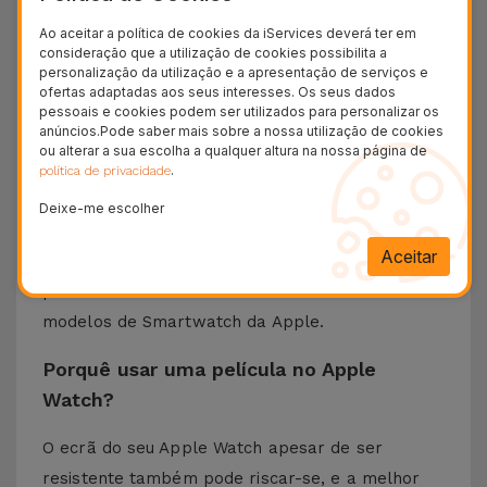
iServices
Ao aceitar a política de cookies da iServices deverá ter em
Apresentamos a Película para Apple Watch da
consideração que a utilização de cookies possibilita a
personalização da utilização e a apresentação de serviços e
iServices, a solução prática e discreta para
ofertas adaptadas aos seus interesses. Os seus dados
proteger o ecrã do seu Apple Watch de riscos,
pessoais e cookies podem ser utilizados para personalizar os
anúncios.Pode saber mais sobre a nossa utilização de cookies
choques e pequenos acidentes diários.
ou alterar a sua escolha a qualquer altura na nossa página de
Criada a partir de vidro temperado, esta
.
política de privacidade
proteção de ecrã pode ser colocada facilmente
Deixe-me escolher
sobre o visor do seu relógio. Além disso, na
Aceitar
iServices encontra películas de Apple Watch
para todos os diferentes tamanhos de ecrã e
modelos de Smartwatch da Apple.
Porquê usar uma película no Apple
Watch?
O ecrã do seu Apple Watch apesar de ser
resistente também pode riscar-se, e a melhor