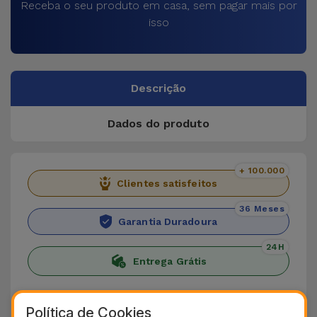
Receba o seu produto em casa, sem pagar mais por
isso
Descrição
Dados do produto
+ 100.000
Clientes satisfeitos
36 Meses
Garantia Duradoura
24H
Entrega Grátis
Conheça a Apple Watch Película da
Política de Cookies