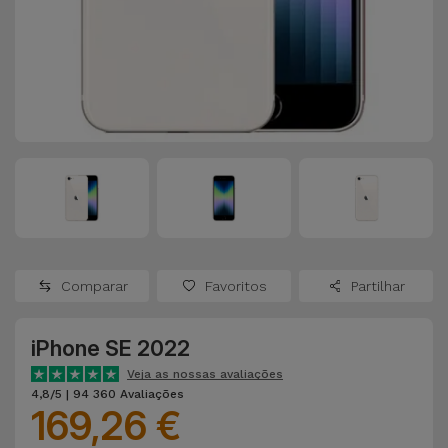
Apple Watch
Adaptadores
Samsung
Recondicionados
Capas e
Xiaomi
Samsung
Películas
Recondicionados
Huawei
Powerbanks
iMac
Recondicionados
Oppo
Carregadores
Consolas
OnePlus
Auriculares
Recondicionadas
Comparar
Favoritos
Partilhar
e Colunas
Google
Ver
iPhone SE 2022
Smartwatches
tudo
Dyson
e Braceletes
Veja as nossas avaliações
4,8/5 | 94 360 Avaliações
169,26 €
TCL
Correntes