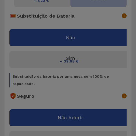
Bicicleta
-17,20 €
Substituição de Bateria
Acessórios
de
Computador
Não
Acessórios
iPad e
Sim
+ 39,95 €
Tablet
Substituição da bateria por uma nova com 100% de
Kids
capacidade.
Seguro
Ver
tudo
Não Aderir