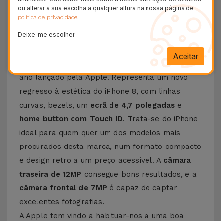
24H
ou alterar a sua escolha a qualquer altura na nossa página de
Entrega Grátis
.
política de privacidade
Deixe-me escolher
Conheça o iPhone SE 2022
Aceitar
O
iPhone SE 2022
foi o primeiro smartphone do
ano lançado pela Apple. Representa um novo
regresso à estética do iPhone 8, com linhas
curvas, bezels, um
ecrã de 4,7 polegadas
e
home button com Touch ID
. Trata-se do iPhone
ideal para quem quer um dos modelos mais
procurados desta marca, num formato compacto
e design retro a um preço acessível. A
câmara
traseira de 12MP
consegue bons resultados, e a
câmara frontal de 7MP
é capaz de captar
excelentes fotografias.
A Apple tem vindo a habituar-nos a uma boa