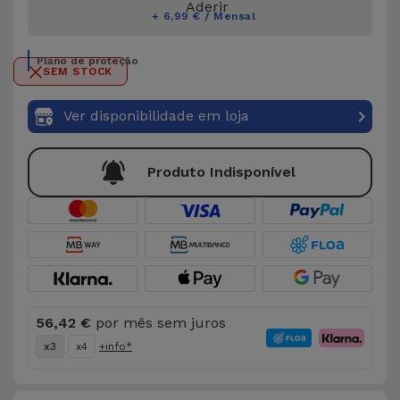
Aderir
+ 6,99 € / Mensal
Plano de proteção
SEM STOCK
Ver disponibilidade em loja
Produto Indisponível
56,42 €
por mês sem juros
x3
x4
+info*