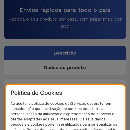
Envios rápidos para todo o país
Receba o seu produto em casa, sem pagar mais por
isso
Descrição
Dados do produto
+ 40
Política de Cookies
Testes de qualidade
+ 100.000
Ao aceitar a política de cookies da iServices deverá ter em
Clientes satisfeitos
consideração que a utilização de cookies possibilita a
personalização da utilização e a apresentação de serviços e
36 Meses
ofertas adaptadas aos seus interesses. Os seus dados
Garantia Duradoura
pessoais e cookies podem ser utilizados para personalizar os
anúncios.Pode saber mais sobre a nossa utilização de cookies