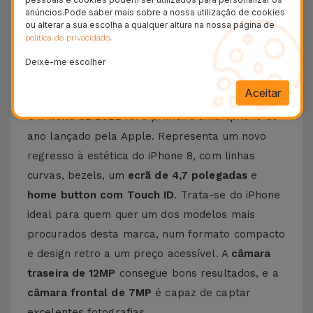
Garantia Duradoura
anúncios.Pode saber mais sobre a nossa utilização de cookies
ou alterar a sua escolha a qualquer altura na nossa página de
24H
.
política de privacidade
Entrega Grátis
Deixe-me escolher
Conheça o iPhone SE 2022
Aceitar
O
iPhone SE 2022
foi o primeiro smartphone do
ano lançado pela Apple. Representa um novo
regresso à estética do iPhone 8, com linhas
curvas, bezels, um
ecrã de 4,7 polegadas
e
home button com Touch ID
. Trata-se do iPhone
ideal para quem quer um dos modelos mais
procurados desta marca, num formato compacto
e design retro a um preço acessível. A
câmara
traseira de 12MP
consegue bons resultados, e a
câmara frontal de 7MP
é capaz de captar
excelentes fotografias.