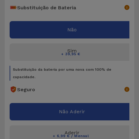
Bicicleta
Substituição de Bateria
Acessórios
de
Não
Computador
Acessórios
Sim
+ 39,95 €
iPad e
Tablet
Substituição da bateria por uma nova com 100% de
capacidade.
Kids
Seguro
Ver
tudo
Não Aderir
Aderir
+ 6,99 € / Mensal