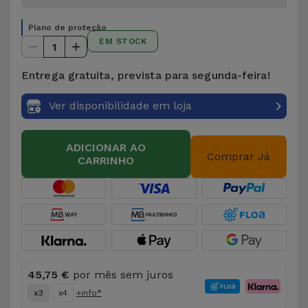
Plano de proteção
EM STOCK
1
Entrega gratuita, prevista para segunda-feira!
Ver disponibilidade em loja
ADICIONAR AO
Comprar Já
CARRINHO
45,75 €
por mês sem juros
x3
x4
+info*